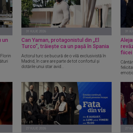
31 IULIE 2026
31 IU
u un
Can Yaman, protagonistul din „El
Aleja
Turco”, trăiește ca un pașă în Spania
revăz
fiice
Florin
Actorul turc se bucură de o vilă exclusivistă în
ături
Madrid, în care are parte de tot confortul și
Cântăr
dotările unui star avid...
felicit
emoțio
27 IULIE 2026
27 IU