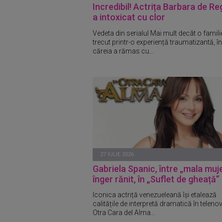
Incredibil! Actrița Barbara de Reg
a intoxicat cu clor
Vedeta din serialul Mai mult decât o famili
trecut printr-o experiență traumatizantă, 
căreia a rămas cu...
27 IULIE 2026
Gabriela Spanic, între „mala muje
înger rănit, în „Suflet de gheață”
Iconica actriță venezueleană își etalează
calitățile de interpretă dramatică în teleno
Otra Cara del Alma...