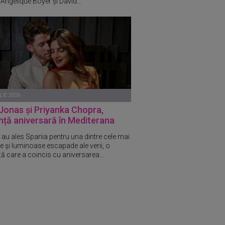
Angelique Boyer și David...
LIE 2026
Jonas și Priyanka Chopra,
ță aniversară în Mediterana
i au ales Spania pentru una dintre cele mai
te și luminoase escapade ale verii, o
ă care a coincis cu aniversarea...