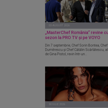
03 AUGUST 2026
„MasterChef România” revine c
sezon la PRO TV și pe VOYO
Din 7 septembrie, Chef Sorin Bontea, Chef 
Dumitrescu și Chef Cătălin Scărlătescu, al
de Gina Pistol, revin într-un...
30 IULIE 2026