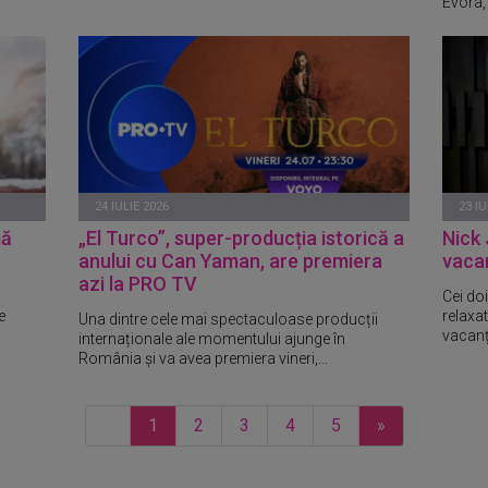
Evora, 
24 IULIE 2026
23 IU
mă
„El Turco”, super-producția istorică a
Nick 
anului cu Can Yaman, are premiera
vacan
azi la PRO TV
Cei do
e
relaxa
Una dintre cele mai spectaculoase producții
vacanț
internaționale ale momentului ajunge în
România și va avea premiera vineri,...
«
1
2
3
4
5
»