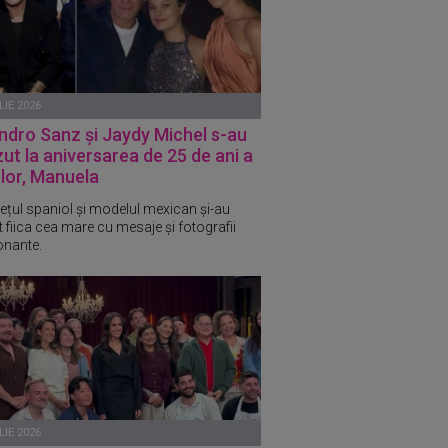
LIE 2026
ndro Sanz și Jaydy Michel s-au
ut la aniversarea de 25 de ani a
i lor, Manuela
ețul spaniol și modelul mexican și-au
at fiica cea mare cu mesaje și fotografii
nante.
LIE 2026