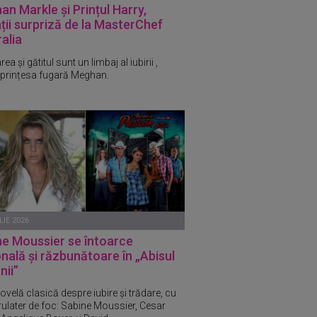
n Markle și Prințul Harry,
ații surpriză de la MasterChef
alia
a și gătitul sunt un limbaj al iubirii ,
prințesa fugară Meghan.
LIE 2026
ne Moussier se întoarce
nală și răzbunătoare în „Abisul
nii”
ovelă clasică despre iubire și trădare, cu
rulater de foc: Sabine Moussier, Cesar