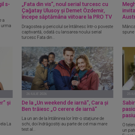
il s-
„Fata din vis”, noul serial turcesc cu
Megha
Çağatay Ulusoy și Demet Özdemir,
invit
începe săptămâna viitoare la PRO TV
Austr
e a
în urma
Dragostea și pericolul se întâlnesc într-o poveste
Mâncare
captivantă, odată cu lansarea noului serial
spune 
turcesc Fata din...
26 IULIE 2026
25 IU
r” și
De la „Un weekend de iarnă”, Cara și
Sabi
Ben trăiesc „O cerere de iarnă”
pasio
pasiu
La un an de la întâlnirea lor într-o stațiune de
vela La
schi, doi îndrăgostiți au parte de cel mai mare
O telen
test al...
un pat