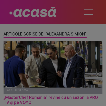
ARTICOLE SCRISE DE: "ALEXANDRA SIMION"
03 AUGUST 2026
„MasterChef România” revine cu un sezon la PRO
TV și pe VOYO