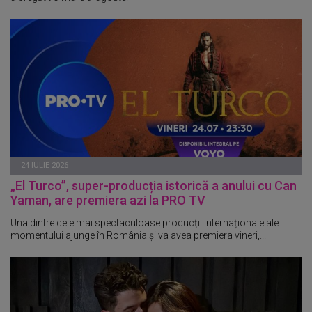
24 IULIE 2026
„El Turco”, super-producția istorică a anului cu Can
Yaman, are premiera azi la PRO TV
Una dintre cele mai spectaculoase producții internaționale ale
momentului ajunge în România și va avea premiera vineri,...