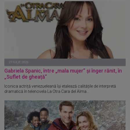
27 IULIE 2026
Gabriela Spanic, între „mala mujer” și înger rănit, în
„Suflet de gheață”
Iconica actriță venezueleană își etalează calitățile de interpretă
dramatică în telenovela La Otra Cara del Alma...