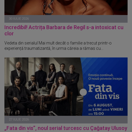
30 IULIE 2026
Incredibil! Actrița Barbara de Regil s-a intoxicat cu
clor
Vedeta din serialul Mai mult decât o familie a trecut printr-o
experiență traumatizantă, în urma căreia a rămas cu...
27 IULIE 2026
„Fata din vis”, noul serial turcesc cu Çağatay Ulusoy