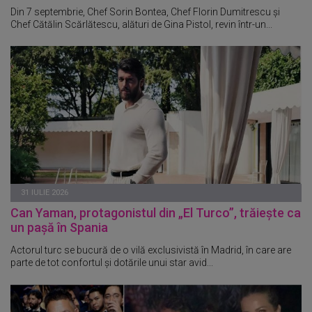
Din 7 septembrie, Chef Sorin Bontea, Chef Florin Dumitrescu și
Chef Cătălin Scărlătescu, alături de Gina Pistol, revin într-un...
31 IULIE 2026
Can Yaman, protagonistul din „El Turco”, trăiește ca
un pașă în Spania
Actorul turc se bucură de o vilă exclusivistă în Madrid, în care are
parte de tot confortul și dotările unui star avid...