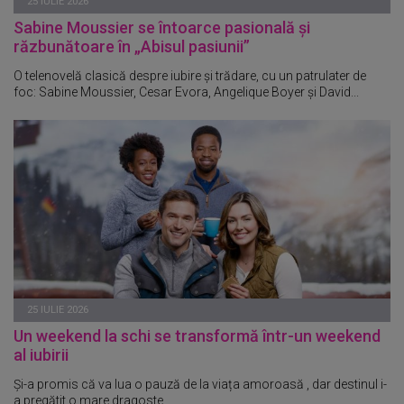
25 IULIE 2026
Sabine Moussier se întoarce pasională și
răzbunătoare în „Abisul pasiunii”
O telenovelă clasică despre iubire și trădare, cu un patrulater de
foc: Sabine Moussier, Cesar Evora, Angelique Boyer și David...
25 IULIE 2026
Un weekend la schi se transformă într-un weekend
al iubirii
Și-a promis că va lua o pauză de la viața amoroasă , dar destinul i-
a pregătit o mare dragoste.