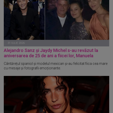
31 IULIE 2026
Alejandro Sanz și Jaydy Michel s-au revăzut la
aniversarea de 25 de ani a fiicei lor, Manuela
Cântărețul spaniol și modelul mexican și-au felicitat fiica cea mare
cu mesaje și fotografii emoționante.