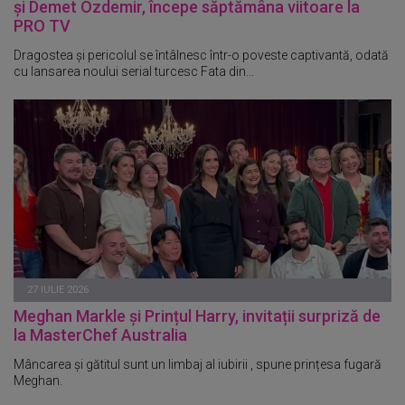
și Demet Özdemir, începe săptămâna viitoare la
PRO TV
Dragostea și pericolul se întâlnesc într-o poveste captivantă, odată
cu lansarea noului serial turcesc Fata din...
27 IULIE 2026
Meghan Markle și Prințul Harry, invitații surpriză de
la MasterChef Australia
Mâncarea și gătitul sunt un limbaj al iubirii , spune prințesa fugară
Meghan.