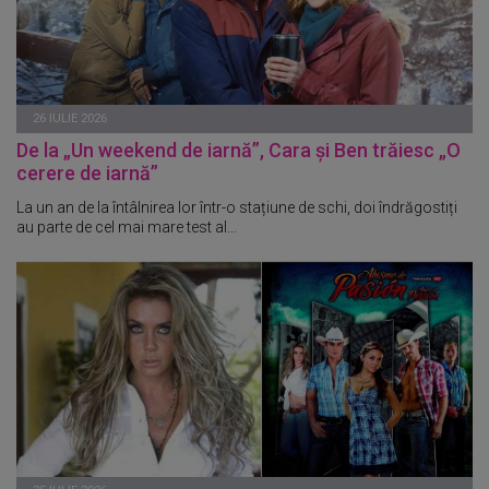
26 IULIE 2026
De la „Un weekend de iarnă”, Cara și Ben trăiesc „O
cerere de iarnă”
La un an de la întâlnirea lor într-o stațiune de schi, doi îndrăgostiți
au parte de cel mai mare test al...