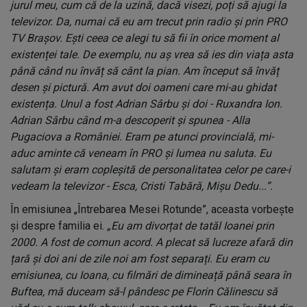
jurul meu, cum că de la uzină, dacă visezi, poți să ajugi la
televizor. Da, numai că eu am trecut prin radio și prin PRO
TV Brașov. Ești ceea ce alegi tu să fii în orice moment al
existenței tale. De exemplu, nu aș vrea să ies din viața asta
până când nu învăț să cânt la pian. Am început să învăț
desen și pictură. Am avut doi oameni care mi-au ghidat
existența. Unul a fost Adrian Sârbu și doi - Ruxandra Ion.
Adrian Sârbu când m-a descoperit și spunea - Alla
Pugaciova a României. Eram pe atunci provincială, mi-
aduc aminte că veneam în PRO și lumea nu saluta. Eu
salutam și eram copleșită de personalitatea celor pe care-i
vedeam la televizor - Esca, Cristi Tabără, Mișu Dedu...”.
În emisiunea „Întrebarea Mesei Rotunde”, aceasta vorbește
și despre familia ei.
„Eu am divorțat de tatăl Ioanei prin
2000. A fost de comun acord. A plecat să lucreze afară din
țară și doi ani de zile noi am fost separați. Eu eram cu
emisiunea, cu Ioana, cu filmări de dimineață până seara în
Buftea, mă duceam să-l pândesc pe Florin Călinescu să