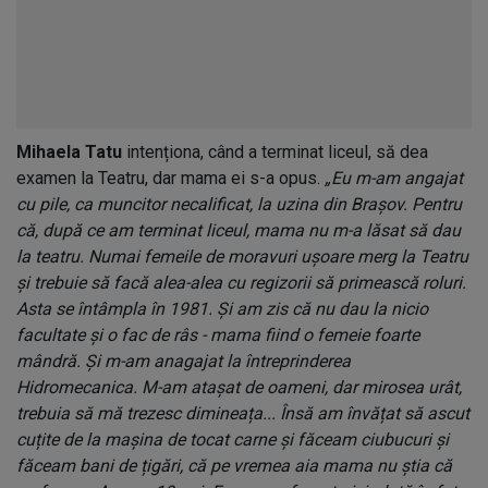
Mihaela Tatu
intenționa, când a terminat liceul, să dea
examen la Teatru, dar mama ei s-a opus.
„Eu m-am angajat
cu pile, ca muncitor necalificat, la uzina din Brașov. Pentru
că, după ce am terminat liceul, mama nu m-a lăsat să dau
la teatru. Numai femeile de moravuri ușoare merg la Teatru
și trebuie să facă alea-alea cu regizorii să primească roluri.
Asta se întâmpla în 1981. Și am zis că nu dau la nicio
facultate și o fac de râs - mama fiind o femeie foarte
mândră. Și m-am anagajat la întreprinderea
Hidromecanica. M-am atașat de oameni, dar mirosea urât,
trebuia să mă trezesc dimineața... Însă am învățat să ascut
cuțite de la mașina de tocat carne și făceam ciubucuri și
făceam bani de țigări, că pe vremea aia mama nu știa că