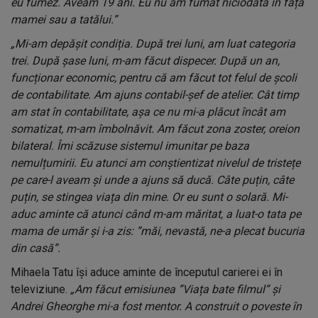
eu fumez. Aveam 19 ani. Eu nu am fumat niciodată în fața
mamei sau a tatălui.”
„Mi-am depășit condiția. După trei luni, am luat categoria
trei. După șase luni, m-am făcut dispecer. După un an,
funcționar economic, pentru că am făcut tot felul de școli
de contabilitate. Am ajuns contabil-șef de atelier. Cât timp
am stat în contabilitate, așa ce nu mi-a plăcut încât am
somatizat, m-am îmbolnăvit. Am făcut zona zoster, oreion
bilateral. Îmi scăzuse sistemul imunitar pe baza
nemulțumirii. Eu atunci am conștientizat nivelul de tristețe
pe care-l aveam și unde a ajuns să ducă. Câte puțin, câte
puțin, se stingea viața din mine. Or eu sunt o solară. Mi-
aduc aminte că atunci când m-am măritat, a luat-o tata pe
mama de umăr și i-a zis: ”măi, nevastă, ne-a plecat bucuria
din casă”.
Mihaela Tatu își aduce aminte de începutul carierei ei în
televiziune.
„Am făcut emisiunea ”Viața bate filmul” și
Andrei Gheorghe mi-a fost mentor. A construit o poveste în