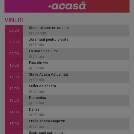
VINERI
Secretul care ne uneste
06:00
120 min
Juramant pentru o viata
08:00
60 min
La marginea lumii
09:00
60 min
Fata din vis
10:00
60 min
Stirile Acasa Actualitati
11:00
60 min
Suflet de gheata
12:00
60 min
Domenica
13:00
60 min
Dallas
14:00
60 min
Stirile Acasa Magazin
15:00
60 min
Sapte pasi catre iubire