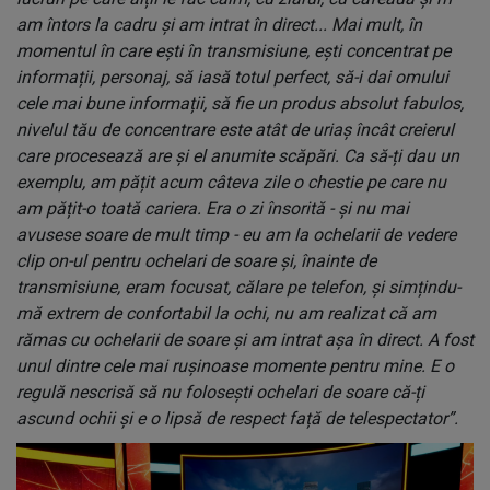
am întors la cadru și am intrat în direct... Mai mult, în
momentul în care ești în transmisiune, ești concentrat pe
informații, personaj, să iasă totul perfect, să-i dai omului
cele mai bune informații, să fie un produs absolut fabulos,
nivelul tău de concentrare este atât de uriaș încât creierul
care procesează are și el anumite scăpări. Ca să-ți dau un
exemplu, am pățit acum câteva zile o chestie pe care nu
am pățit-o toată cariera. Era o zi însorită - și nu mai
avusese soare de mult timp - eu am la ochelarii de vedere
clip on-ul pentru ochelari de soare și, înainte de
transmisiune, eram focusat, călare pe telefon, și simțindu-
mă extrem de confortabil la ochi, nu am realizat că am
rămas cu ochelarii de soare și am intrat așa în direct. A fost
unul dintre cele mai rușinoase momente pentru mine. E o
regulă nescrisă să nu folosești ochelari de soare că-ți
ascund ochii și e o lipsă de respect față de telespectator”.