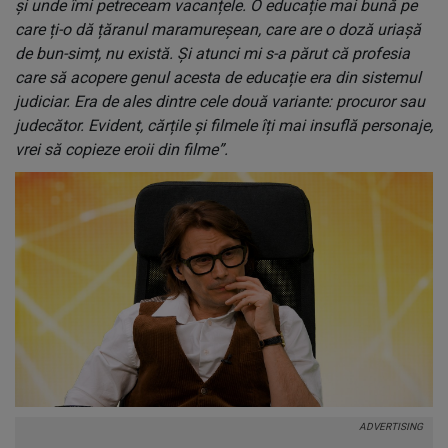
și unde îmi petreceam vacanțele. O educație mai bună pe
care ți-o dă țăranul maramureșean, care are o doză uriașă
de bun-simț, nu există. Și atunci mi s-a părut că profesia
care să acopere genul acesta de educație era din sistemul
judiciar. Era de ales dintre cele două variante: procuror sau
judecător. Evident, cărțile și filmele îți mai insuflă personaje,
vrei să copieze eroii din filme”.