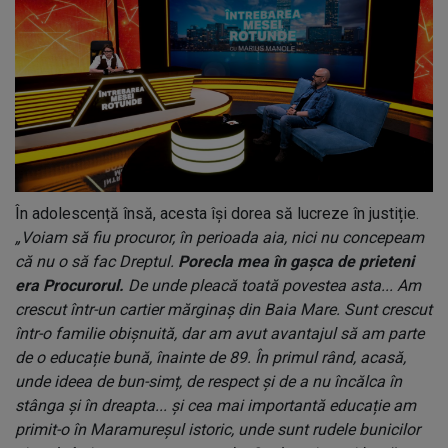
În adolescență însă, acesta își dorea să lucreze în justiție.
„Voiam să fiu procuror, în perioada aia, nici nu concepeam
că nu o să fac Dreptul.
Porecla mea în gașca de prieteni
era Procurorul.
De unde pleacă toată povestea asta... Am
crescut într-un cartier mărginaș din Baia Mare. Sunt crescut
într-o familie obișnuită, dar am avut avantajul să am parte
de o educație bună, înainte de 89. În primul rând, acasă,
unde ideea de bun-simț, de respect și de a nu încălca în
stânga și în dreapta... și cea mai importantă educație am
primit-o în Maramureșul istoric, unde sunt rudele bunicilor