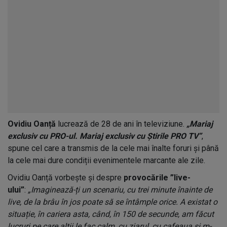
Ovidiu Oanță
lucrează de 28 de ani în televiziune.
„Mariaj
exclusiv cu PRO-ul. Mariaj exclusiv cu Știrile PRO TV”
,
spune cel care a transmis de la cele mai înalte foruri și până
la cele mai dure condiții evenimentele marcante ale zile.
Ovidiu Oanță vorbește și despre
provocările ”live-
ului”
:
„Imaginează-ți un scenariu, cu trei minute înainte de
live, de la brâu în jos poate să se întâmple orice. A existat o
situație, în cariera asta, când, în 150 de secunde, am făcut
lucruri pe care alții le fac calm, cu ziarul, cu cafeaua și m-