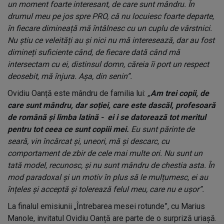
un moment foarte interesant, de care sunt mândru. În
drumul meu pe jos spre PRO, că nu locuiesc foarte departe,
în fiecare dimineață mă întâlnesc cu un cuplu de vârstnici.
Nu știu ce veleități au și nici nu mă interesează, dar au fost
dimineți suficiente când, de fiecare dată când mă
intersectam cu ei, distinsul domn, căreia îi port un respect
deosebit, mă înjura. Așa, din senin”.
Ovidiu Oanță este mândru de familia lui:
„
Am trei copii, de
care sunt mândru, dar soției, care este dascăl, profesoară
de română și limba latină - ei i se datorează tot meritul
pentru tot ceea ce sunt copiii mei.
Eu sunt părinte de
seară, vin încărcat și, uneori, mă și descarc, cu
comportament de zbir de cele mai multe ori. Nu sunt un
tată model, recunosc, și nu sunt mândru de chestia asta. În
mod paradoxal și un motiv în plus să le mulțumesc, ei au
înțeles și acceptă și tolerează felul meu, care nu e ușor”.
La finalul emisiunii „Întrebarea mesei rotunde”, cu Marius
Manole, invitatul Ovidiu Oanță are parte de o surpriză uriașă.