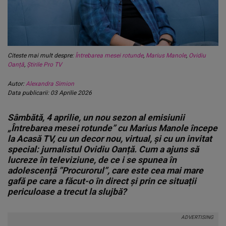
Citeste mai mult despre:
Întrebarea mesei rotunde
,
Marius Manole
,
Ovidiu
Oanță
,
Știrile Pro TV
Autor:
Alexandra Simion
Data publicarii: 03 Aprilie 2026
Sâmbătă, 4 aprilie, un nou sezon al emisiunii
„Întrebarea mesei rotunde” cu Marius Manole începe
la Acasă TV, cu un decor nou, virtual, și cu un invitat
special: jurnalistul Ovidiu Oanță. Cum a ajuns să
lucreze în televiziune, de ce i se spunea în
adolescență ”Procurorul”, care este cea mai mare
gafă pe care a făcut-o în direct și prin ce situații
periculoase a trecut la slujbă?