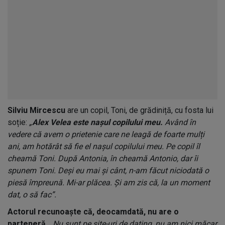
Silviu Mircescu
are un copil, Toni, de grădiniță, cu fosta lui
soție:
„
Alex Velea este nașul copilului meu.
Având în
vedere că avem o prietenie care ne leagă de foarte mulți
ani, am hotărât să fie el nașul copilului meu. Pe copil îl
cheamă Toni. După Antonia, în cheamă Antonio, dar îi
spunem Toni. Deși eu mai și cânt, n-am făcut niciodată o
piesă împreună. Mi-ar plăcea. Și am zis că, la un moment
dat, o să fac”.
Actorul recunoaște că, deocamdată, nu are o
parteneră.
„Nu sunt pe site-uri de dating, nu am nici măcar