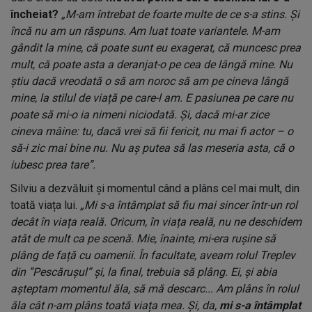
încheiat?
„M-am întrebat de foarte multe de ce s-a stins. Și
încă nu am un răspuns. Am luat toate variantele. M-am
gândit la mine, că poate sunt eu exagerat, că muncesc prea
mult, că poate asta a deranjat-o pe cea de lângă mine. Nu
știu dacă vreodată o să am noroc să am pe cineva lângă
mine, la stilul de viață pe care-l am. E pasiunea pe care nu
poate să mi-o ia nimeni niciodată. Și, dacă mi-ar zice
cineva mâine: tu, dacă vrei să fii fericit, nu mai fi actor – o
să-i zic mai bine nu. Nu aș putea să las meseria asta, că o
iubesc prea tare”.
Silviu a dezvăluit și momentul când a plâns cel mai mult, din
toată viața lui.
„Mi s-a întâmplat să fiu mai sincer într-un rol
decât în viața reală. Oricum, în viața reală, nu ne deschidem
atât de mult ca pe scenă. Mie, înainte, mi-era rușine să
plâng de față cu oamenii. În facultate, aveam rolul Treplev
din ”Pescărușul” și, la final, trebuia să plâng. Ei, și abia
așteptam momentul ăla, să mă descarc... Am plâns în rolul
ăla cât n-am plâns toată viața mea. Și, da,
mi s-a întâmplat