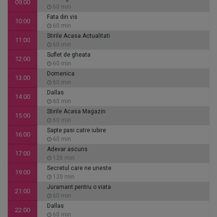
09:00
60 min
Fata din vis
10:00
60 min
Stirile Acasa Actualitati
11:00
60 min
Suflet de gheata
12:00
60 min
Domenica
13:00
60 min
Dallas
14:00
60 min
Stirile Acasa Magazin
15:00
60 min
Sapte pasi catre iubire
16:00
60 min
Adevar ascuns
17:00
120 min
Secretul care ne uneste
19:00
120 min
Juramant pentru o viata
21:00
60 min
Dallas
22:00
60 min