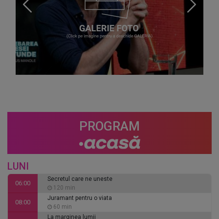
PROGRAM
LUNI
Secretul care ne uneste
06:00
120 min
Juramant pentru o viata
08:00
60 min
La marginea lumii