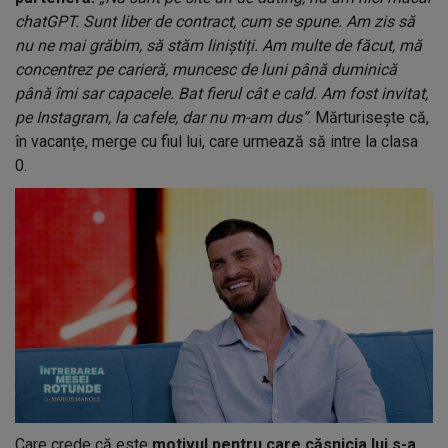
chatGPT. Sunt liber de contract, cum se spune. Am zis să
nu ne mai grăbim, să stăm liniștiți. Am multe de făcut, mă
concentrez pe carieră, muncesc de luni până duminică
până îmi sar capacele. Bat fierul cât e cald. Am fost invitat,
pe Instagram, la cafele, dar nu m-am dus”
. Mărturisește că,
în vacanțe, merge cu fiul lui, care urmează să intre la clasa
0.
Care crede că este
motivul pentru care căsnicia lui s-a