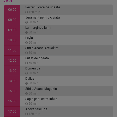
JOI
Secretul care ne uneste
06:00
120 min
Juramant pentru o viata
08:00
60 min
La marginea lumii
09:00
60 min
Leyla
10:00
60 min
Stirile Acasa Actualitati
11:00
60 min
Suflet de gheata
12:00
60 min
Domenica
13:00
60 min
Dallas
14:00
60 min
Stirile Acasa Magazin
15:00
60 min
Sapte pasi catre iubire
16:00
60 min
Adevar ascuns
17:00
120 min