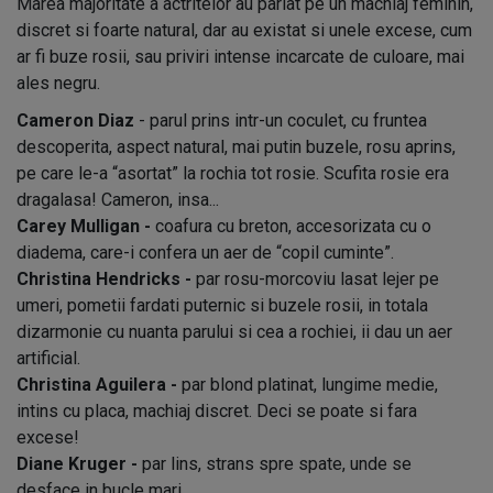
Marea majoritate a actritelor au pariat pe un machiaj feminin,
discret si foarte natural, dar au existat si unele excese, cum
ar fi buze rosii, sau priviri intense incarcate de culoare, mai
ales negru.
Cameron Diaz
- parul prins intr-un coculet, cu fruntea
descoperita, aspect natural, mai putin buzele, rosu aprins,
pe care le-a “asortat” la rochia tot rosie. Scufita rosie era
dragalasa! Cameron, insa...
Carey Mulligan -
coafura cu breton, accesorizata cu o
diadema, care-i confera un aer de “copil cuminte”.
Christina Hendricks -
par rosu-morcoviu lasat lejer pe
umeri, pometii fardati puternic si buzele rosii, in totala
dizarmonie cu nuanta parului si cea a rochiei, ii dau un aer
artificial.
Christina Aguilera -
par blond platinat, lungime medie,
intins cu placa, machiaj discret. Deci se poate si fara
excese!
Diane Kruger -
par lins, strans spre spate, unde se
desface in bucle mari.