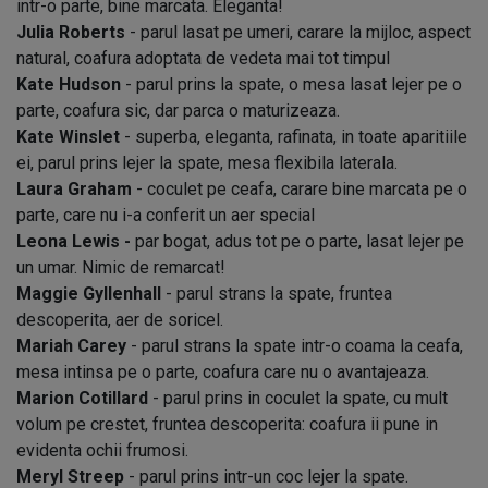
intr-o parte, bine marcata. Eleganta!
Julia Roberts
- parul lasat pe umeri, carare la mijloc, aspect
natural, coafura adoptata de vedeta mai tot timpul
Kate Hudson
- parul prins la spate, o mesa lasat lejer pe o
parte, coafura sic, dar parca o maturizeaza.
Kate Winslet
- superba, eleganta, rafinata, in toate aparitiile
ei, parul prins lejer la spate, mesa flexibila laterala.
Laura Graham
- coculet pe ceafa, carare bine marcata pe o
parte, care nu i-a conferit un aer special
Leona Lewis -
par bogat, adus tot pe o parte, lasat lejer pe
un umar. Nimic de remarcat!
Maggie Gyllenhall
- parul strans la spate, fruntea
descoperita, aer de soricel.
Mariah Carey
- parul strans la spate intr-o coama la ceafa,
mesa intinsa pe o parte, coafura care nu o avantajeaza.
Marion Cotillard
- parul prins in coculet la spate, cu mult
volum pe crestet, fruntea descoperita: coafura ii pune in
evidenta ochii frumosi.
Meryl Streep
- parul prins intr-un coc lejer la spate.