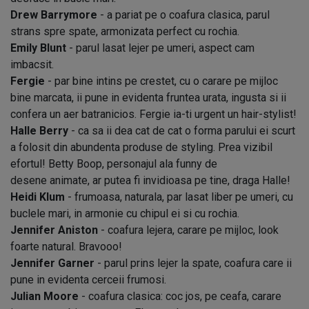
Drew Barrymore
- a pariat pe o coafura clasica, parul
strans spre spate, armonizata perfect cu rochia.
Emily Blunt
- parul lasat lejer pe umeri, aspect cam
imbacsit.
Fergie
- par bine intins pe crestet, cu o carare pe mijloc
bine marcata, ii pune in evidenta fruntea urata, ingusta si ii
confera un aer batranicios. Fergie ia-ti urgent un hair-stylist!
Halle Berry
- ca sa ii dea cat de cat o forma parului ei scurt
a folosit din abundenta produse de styling. Prea vizibil
efortul! Betty Boop, personajul ala funny de
desene animate, ar putea fi invidioasa pe tine, draga Halle!
Heidi Klum
- frumoasa, naturala, par lasat liber pe umeri, cu
buclele mari, in armonie cu chipul ei si cu rochia.
Jennifer Aniston
- coafura lejera, carare pe mijloc, look
foarte natural. Bravooo!
Jennifer Garner
- parul prins lejer la spate, coafura care ii
pune in evidenta cerceii frumosi.
Julian Moore
- coafura clasica: coc jos, pe ceafa, carare