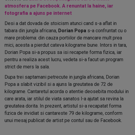
atmosfera pe Facebook. A renuntat la haine, iar
fotografia a ajuns pe internet
Desi a dat dovada de stoicism atunci cand s-a aflat in
tabara din jungla africana,
Dorian Popa
s-a confruntat cu o
mare problema: din cauza portiilor de mancare mult prea
mici, acesta a pierdut cateva kilograme bune. Intors in tara,
Dorian Popa si-a propus sa isi recapete forma fizica, iar
pentru a realiza acest lucru, vedeta si-a facut un program
strict de mers la sala.
Dupa trei saptamani petrecute in jungla africana, Dorian
Popa a slabit vizibil si a ajuns la greutatea de 72 de
kilograme. Cantaretul acorda o atentie deosebita modului in
care arata, iar stilul de viata sanatos l-a ajutat sa revina la
greutatea dorita. In prezent, artistul si-a recapatat forma
fizica de invidiat si cantareste 79 de kilograme, conform
unui mesaj publicat de artist pe contul sau de Facebook.