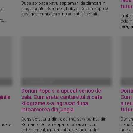
reusi
Dupa aproape patru saptamani de plimbari in
tutur
lungul si latul Romaniei, Ruby si Dorian Popa au
isi
castigat imunitatea si nu au putut fi votati...
Iubita 
,...
cele ma
tara, i
01 IANUARIE 1970
01 I
Dorian Popa s-a apucat serios de
Doria
inile
sala. Cum arata cantaretul si cate
Cum a
kilograme s-a ingrasat dupa
a reu
intoarcerea din jungla
tutur
Considerat unul dintre cei mai sexy barbati din
Dorian
nde isi
Romania, Dorian Popa nu rateaza niciun
transfo
antrenament, iar rezultatele se vad din plin.
numara