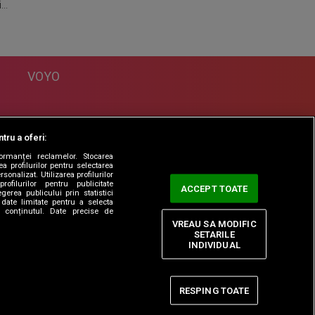
...
VOYO
DESPRE
tru a oferi:
Politica Confidentialitate
formanței reclamelor. Stocarea
Contact
a profilurilor pentru selectarea
sonalizat. Utilizarea profilurilor
rofilurilor pentru publicitate
ACCEPT TOATE
erea publicului prin statistici
date limitate pentru a selecta
ta conținutul. Date precise de
VREAU SA MODIFIC
SETARILE
INDIVIDUAL
RESPING TOATE