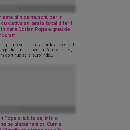
UGUST 2015
este plin de muschi, dar in
cu cativa ani arata total diferit.
in care Dorian Popa e greu de
noscut
 Popa a devenit idolul a mii de adolescenti
u participarea in serialul Pariu cu viata ,
um continua sa isi surprinda...
UGUST 2015
n Popa si iubita sa, intr-o
ne pe placul fanilor. Cum a