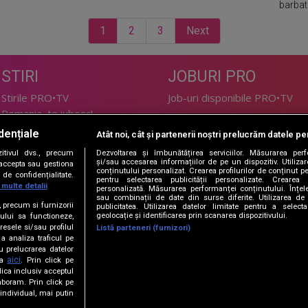
barbati
1
2
3
Next
STIRI
JOBURI PRO
Stirile PRO•TV
Job-uri disponibile PRO•TV
Romania, te iubesc!
dențiale
Atât noi, cât și partenerii noștri prelucrăm datele pen
LIFESTYLE
tivul dvs., precum
Dezvoltarea și îmbunătățirea serviciilor. Măsurarea per
TEHNOLOGIE
Doctor de Bine
și/sau accesarea informațiilor de pe un dispozitiv. Utilizare
i accepta sau gestiona
conținutului personalizat. Crearea profilurilor de conținut per
de confidențialitate.
I Like IT
Acasă
pentru selectarea publicității personalizate. Crearea p
 multe detalii
personalizată. Măsurarea performanței conținutului. Înțeleg
Acasă Gold
sau combinații de date din surse diferite. Utilizarea de 
e, precum si furnizorii
publicitatea. Utilizarea datelor limitate pentru a selec
Perfecte
geolocație și identificarea prin scanarea dispozitivului.
ului sa functioneze,
SPORT
DeBarbati
resele si/sau profilul
Listă parteneri (furnizori)
 a analiza traficul pe
Foodstory
Sport.ro
u prelucrarea datelor
PRO•ARENA
aici
ta
. Prin click pe
ica inclusiv acceptul
aboram. Prin click pe
ECONOMIC
ndividual, mai putin