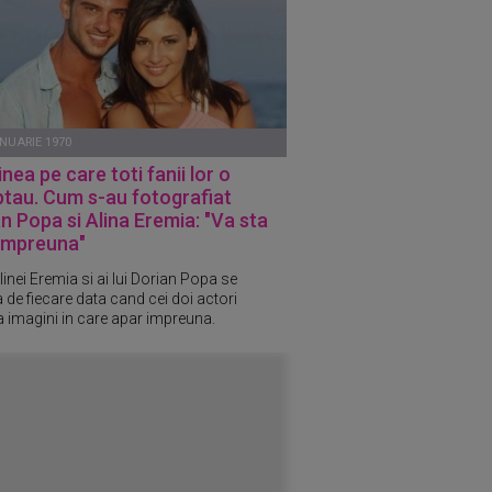
ANUARIE 1970
nea pe care toti fanii lor o
tau. Cum s-au fotografiat
n Popa si Alina Eremia: "Va sta
 impreuna"
linei Eremia si ai lui Dorian Popa se
 de fiecare data cand cei doi actori
a imagini in care apar impreuna.