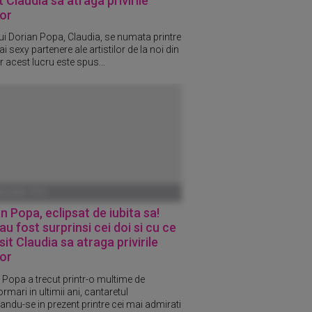
t Claudia sa atraga privirile
or
lui Dorian Popa, Claudia, se numata printre
i sexy partenere ale artistilor de la noi din
ar acest lucru este spus...
ANUARIE 1970
n Popa, eclipsat de iubita sa!
u fost surprinsi cei doi si cu ce
sit Claudia sa atraga privirile
or
 Popa a trecut printr-o multime de
rmari in ultimii ani, cantaretul
ndu-se in prezent printre cei mai admirati