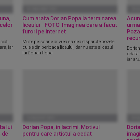
01 IANUARIE 1970
28 A
Buna,
Cum arata Dorian Popa la terminarea
Acum 
 celor
liceului - FOTO. Imaginea care a facut
urma 
furori pe internet
Poza 
recu
ciati
Multe persoane ar vrea sa dea disparute pozele
ara, iar
cu ele din perioada liceului, dar nu este si cazul
Dorian
lui Dorian Popa.
odata c
iar ac
14 AUGUST 2015
04 A
a lui
Dorian Popa, in lacrimi. Motivul
Doria
e de
pentru care artistul a cedat
imagi