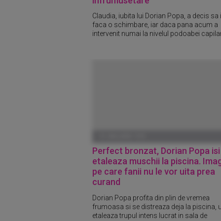
infrumusetare
Claudia, iubita lui Dorian Popa, a decis sa 
faca o schimbare, iar daca pana acum a
intervenit numai la nivelul podoabei capilare
01 IANUARIE 1970
Perfect bronzat, Dorian Popa isi
etaleaza muschii la piscina. Imag
pe care fanii nu le vor uita prea
curand
Dorian Popa profita din plin de vremea
frumoasa si se distreaza deja la piscina, u
etaleaza trupul intens lucrat in sala de