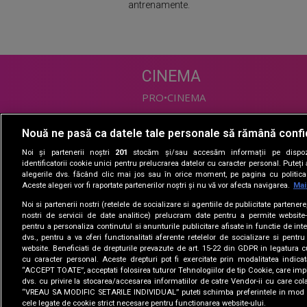
antrenamente.
CINEMA
PRO•CINEMA
Nouă ne pasă ca datele tale personale să rămână confi
DIVERTISMENT
Noi și partenerii noștri
201
stocăm și/sau accesăm informații pe dispozi
PRO•TV
identificatorii cookie unici pentru prelucrarea datelor cu caracter personal. Puteț
alegerile dvs. făcând clic mai jos sau în orice moment, pe pagina cu politica 
Romanii au talent
Aceste alegeri vor fi raportate partenerilor noștri și nu vă vor afecta navigarea.
Mai
Vocea Romaniei
Noi si partenerii nostri (retelele de socializare si agentiile de publicitate partener
Las Fierbinti
nostri de servicii de date analitice) prelucram date pentru a permite website-
La Maruta
pentru a personaliza continutul si anunturile publicitare afisate in functie de inte
dvs., pentru a va oferi functionalitati aferente retelelor de socializare si pentru
Apropo TV
website. Beneficiati de drepturile prevazute de art. 15-22 din GDPR in legatura c
cu caracter personal. Aceste drepturi pot fi exercitate prin modalitatea indica
“ACCEPT TOATE”, acceptati folosirea tuturor Tehnologiilor de tip Cookie, care impl
dvs. cu privire la stocarea/accesarea informatiilor de catre Vendor-ii cu care col
“VREAU SA MODIFIC SETARILE INDIVIDUAL” puteti schimba preferintele in mod i
cele legate de cookie strict necesare pentru functionarea website-ului.