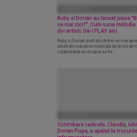
01 IANUARIE 1970
Ruby si Dorian au lansat piesa "
ce mai zici?". Cum suna melodia
doi artisti. Da-i PLAY aici
Ruby si Dorian sunt doi dintre cei mai apre
artisti din industria muzicala de la noi din t
colaborarile au inceput sa fie...
27 AUGUST 2015
Schimbare radicala. Claudia, iubit
Dorian Popa, a apelat la trucuril