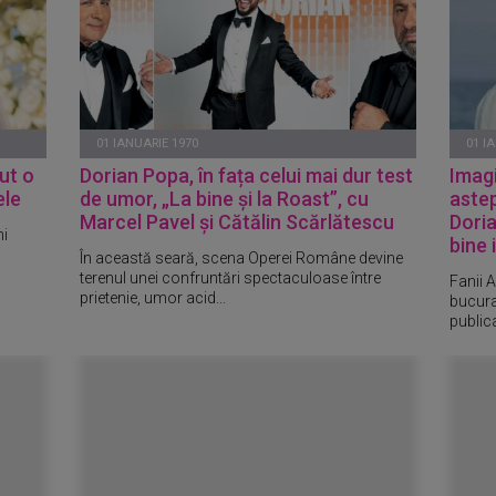
01 IANUARIE 1970
01 I
vut o
Dorian Popa, în fața celui mai dur test
Imagi
ele
de umor, „La bine și la Roast”, cu
astep
Marcel Pavel și Cătălin Scărlătescu
Doria
ni
bine
În această seară, scena Operei Române devine
terenul unei confruntări spectaculoase între
Fanii A
prietenie, umor acid...
bucura
public