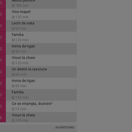
Abisul pasiunii
0
180 min
Vino inapoi!
0
120 min
Lectii de viata
0
60 min
Familia
0
120 min
Inima de tigan
0
90 min
Visuri la cheie
0
120 min
Un destin la rascruce
0
60 min
Inima de tigan
0
90 min
Familia
0
120 min
Ce se intampla, doctore?
0
15 min
Visuri la cheie
5
105 min
Vino inapoi!
0