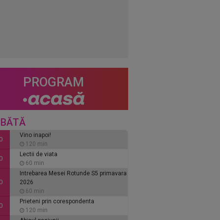
PROGRAM
BĂTĂ
Vino inapoi!
0
120 min
Lectii de viata
0
60 min
Intrebarea Mesei Rotunde S5 primavara
0
2026
60 min
Prieteni prin corespondenta
0
120 min