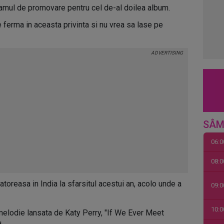
ramul de promovare pentru cel de-al doilea album.
 ferma in aceasta privinta si nu vrea sa lase pe
SÂM
06:0
08:0
toreasa in India la sfarsitul acestui an, acolo unde a
09:0
10:0
melodie lansata de Katy Perry, "If We Ever Meet