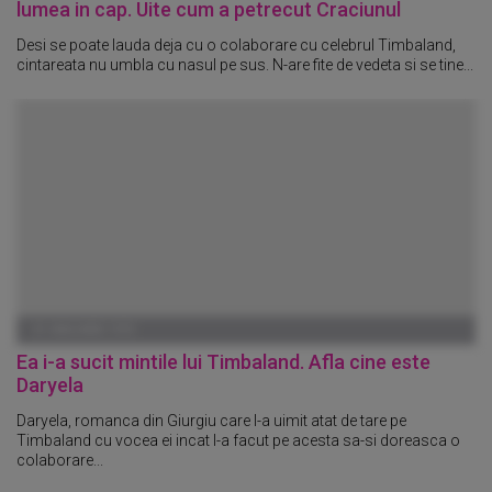
lumea in cap. Uite cum a petrecut Craciunul
Desi se poate lauda deja cu o colaborare cu celebrul Timbaland,
cintareata nu umbla cu nasul pe sus. N-are fite de vedeta si se tine...
01 IANUARIE 1970
Ea i-a sucit mintile lui Timbaland. Afla cine este
Daryela
Daryela, romanca din Giurgiu care l-a uimit atat de tare pe
Timbaland cu vocea ei incat l-a facut pe acesta sa-si doreasca o
colaborare...