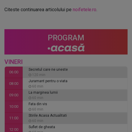
Citeste continuarea articolului pe
noifetele.ro
.
PROGRAM
VINERI
Secretul care ne uneste
06:00
120 min
Juramant pentru o viata
08:00
60 min
La marginea lumii
09:00
60 min
Fata din vis
10:00
60 min
Stirile Acasa Actualitati
11:00
60 min
Suflet de gheata
12:00