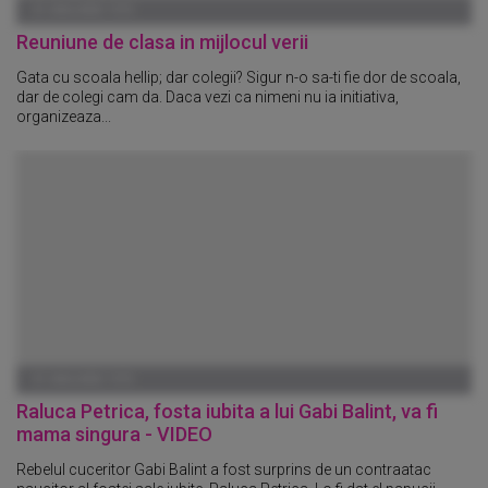
01 IANUARIE 1970
Reuniune de clasa in mijlocul verii
Gata cu scoala hellip; dar colegii? Sigur n-o sa-ti fie dor de scoala,
dar de colegi cam da. Daca vezi ca nimeni nu ia initiativa,
organizeaza...
01 IANUARIE 1970
Raluca Petrica, fosta iubita a lui Gabi Balint, va fi
mama singura - VIDEO
Rebelul cuceritor Gabi Balint a fost surprins de un contraatac