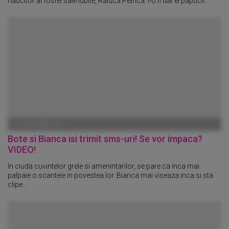
naucitor al fostei sale iubite, Raluca Petrica. I-o fi dat el papucii...
01 IANUARIE 1970
Bote si Bianca isi trimit sms-uri! Se vor impaca?
VIDEO!
In ciuda cuvintelor grele si amenintarilor, se pare ca inca mai
palpaie o scanteie in povestea lor. Bianca mai viseaza inca si sta
clipe...