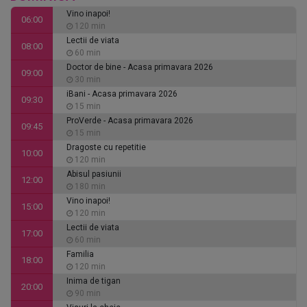
Vino inapoi!
06:00
120 min
Lectii de viata
08:00
60 min
Doctor de bine - Acasa primavara 2026
09:00
30 min
iBani - Acasa primavara 2026
09:30
15 min
ProVerde - Acasa primavara 2026
09:45
15 min
Dragoste cu repetitie
10:00
120 min
Abisul pasiunii
12:00
180 min
Vino inapoi!
15:00
120 min
Lectii de viata
17:00
60 min
Familia
18:00
120 min
Inima de tigan
20:00
90 min