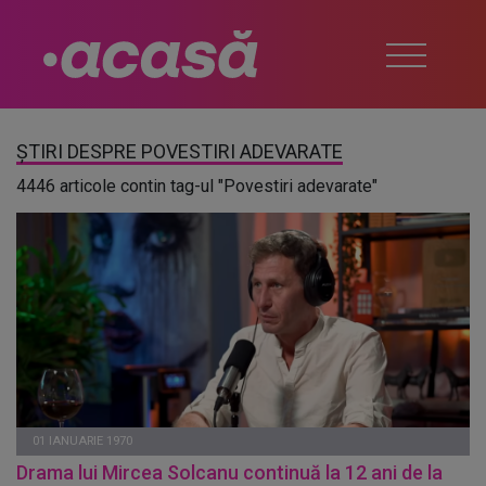
ȘTIRI DESPRE POVESTIRI ADEVARATE
4446 articole contin tag-ul "Povestiri adevarate"
01 IANUARIE 1970
Drama lui Mircea Solcanu continuă la 12 ani de la