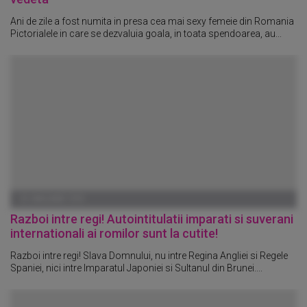
Ani de zile a fost numita in presa cea mai sexy femeie din Romania
Pictorialele in care se dezvaluia goala, in toata spendoarea, au...
01 IANUARIE 1970
Razboi intre regi! Autointitulatii imparati si suverani
internationali ai romilor sunt la cutite!
Razboi intre regi! Slava Domnului, nu intre Regina Angliei si Regele
Spaniei, nici intre Imparatul Japoniei si Sultanul din Brunei....