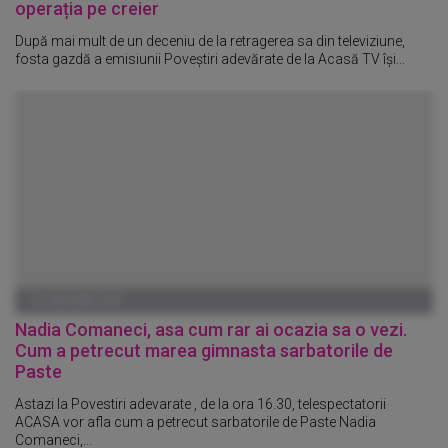
operația pe creier
După mai mult de un deceniu de la retragerea sa din televiziune,
fosta gazdă a emisiunii Poveștiri adevărate de la Acasă TV își...
01 IANUARIE 1970
Nadia Comaneci, asa cum rar ai ocazia sa o vezi.
Cum a petrecut marea gimnasta sarbatorile de
Paste
Astazi la Povestiri adevarate , de la ora 16.30, telespectatorii
ACASA vor afla cum a petrecut sarbatorile de Paste Nadia
Comaneci,...