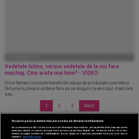
01 IANUARIE 1970
Vedetele latino, versus vedetele de la noi fara
machiaj. Cine arata mai bine? - VIDEO
Orice femeie cunoaste beneficiile aduse de produsele cosmetice.
Niciuna nu pleaca undeva fara sa se asigure ca are rujul, mascara
sau...
1
2
3
Next
Nouă ne pasă ca datele tale personale să rămână confidențiale
CINEMA
Noi și partenerii noștri
201
stocăm și/sau accesăm informații pe dispozitivul dvs., precum identificatorii cookie unici pentru
prelucrarea datelor cu caracter personal. Puteți accepta sau gestiona alegerile dvs. făcând clic mai jos sau în orice
moment, pe pagina cu politica de confidențialitate. Aceste alegeri vor fi raportate partenerilor noștri și nu vă vor afecta
DIVERTISMENT
navigarea.
Mai multe detalii