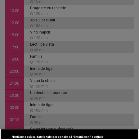
15 min
Dragoste cu repetitie
10:00
120 min
Abisul pasiunii
12:00
180 min
Vino inapoi!
15:00
120 min
Lectii de viata
17:00
60 min
Familia
18:00
120 min
Inima de tigan
20:00
90 min
Visuri la cheie
21:30
120 min
Un destin la rascruce
23:30
60 min
Inima de tigan
00:30
105 min
Familia
02:15
90 min
Ce se intampla, doctore?
03:45
30 min
Nouă ne pasă ca datele tale personale să rămână confidențiale