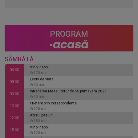
PROGRAM
SÂMBĂTĂ
Vino inapoi!
06:00
120 min
Lectii de viata
08:00
60 min
Intrebarea Mesei Rotunde S5 primavara 2026
09:00
60 min
Prieteni prin corespondenta
10:00
120 min
Abisul pasiunii
12:00
180 min
Vino inapoi!
15:00
120 min