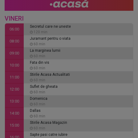
VINERI
Secretul care ne uneste
06:00
120 min
Juramant pentru o viata
08:00
60 min
La marginea lumii
09:00
60 min
Fata din vis
10:00
60 min
Stirile Acasa Actualitati
11:00
60 min
Suflet de gheata
12:00
60 min
Domenica
13:00
60 min
Dallas
14:00
60 min
Stirile Acasa Magazin
15:00
60 min
Sapte pasi catre iubire
16:00