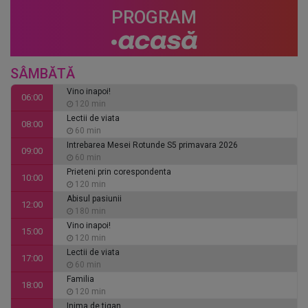
PROGRAM
SÂMBĂTĂ
Vino inapoi!
06:00
120 min
Lectii de viata
08:00
60 min
Intrebarea Mesei Rotunde S5 primavara 2026
09:00
60 min
Prieteni prin corespondenta
10:00
120 min
Abisul pasiunii
12:00
180 min
Vino inapoi!
15:00
120 min
Lectii de viata
17:00
60 min
Familia
18:00
120 min
Inima de tigan