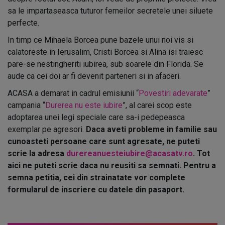
sa le impartaseasca tuturor femeilor secretele unei siluete
perfecte.
In timp ce Mihaela Borcea pune bazele unui noi vis si
calatoreste in Ierusalim, Cristi Borcea si Alina isi traiesc
pare-se nestingheriti iubirea, sub soarele din Florida. Se
aude ca cei doi ar fi devenit parteneri si in afaceri.
ACASA a demarat in cadrul emisiunii “
Povestiri adevarate
”
campania “
Durerea nu este iubire
”, al carei scop este
adoptarea unei legi speciale care sa-i pedepeasca
exemplar pe agresori.
Daca aveti probleme in familie sau
cunoasteti persoane care sunt agresate, ne puteti
scrie la adresa
durereanuesteiubire@acasatv.ro
. Tot
aici ne puteti scrie daca nu reusiti sa semnati. Pentru a
semna petitia, cei din strainatate vor complete
formularul de inscriere cu datele din pasaport.