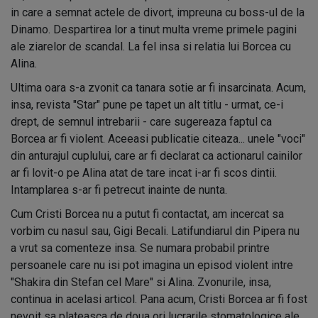
in care a semnat actele de divort, impreuna cu boss-ul de la
Dinamo. Despartirea lor a tinut multa vreme primele pagini
ale ziarelor de scandal. La fel insa si relatia lui Borcea cu
Alina.
Ultima oara s-a zvonit ca tanara sotie ar fi insarcinata. Acum,
insa, revista "Star" pune pe tapet un alt titlu - urmat, ce-i
drept, de semnul intrebarii - care sugereaza faptul ca
Borcea ar fi violent. Aceeasi publicatie citeaza... unele "voci"
din anturajul cuplului, care ar fi declarat ca actionarul cainilor
ar fi lovit-o pe Alina atat de tare incat i-ar fi scos dintii.
Intamplarea s-ar fi petrecut inainte de nunta.
Cum Cristi Borcea nu a putut fi contactat, am incercat sa
vorbim cu nasul sau, Gigi Becali. Latifundiarul din Pipera nu
a vrut sa comenteze insa. Se numara probabil printre
persoanele care nu isi pot imagina un episod violent intre
"Shakira din Stefan cel Mare" si Alina. Zvonurile, insa,
continua in acelasi articol. Pana acum, Cristi Borcea ar fi fost
nevoit sa plateasca de doua ori lucrarile stomatologice ale