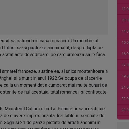
12:0
13:0
14:0
reusit sa patrunda in casa romancei. Un membru al
15:0
nd totusi sa-si pastreze anonimatul, despre lupta pe
16:0
A aratat acte doveditoare, pe care urmeaza sa le faca,
17:0
 armatei franceze, sustine ea, si unica mostenitoare a
19:0
Anghel si a murit in anul 1922.Se ocupa de afacerile
pare ca la un moment dat a cumparat mai multe bunuri de
21:0
ostenite de fiul acestuia, tatal romancei, si confiscate
22:0
inisterul Culturii si cel al Finantelor sa ii restituie
23:0
ba de o avere impresionanta: trei tablouri semnate de
00:0
 Gogh si 21 de panze pictate de artisti anonimi in