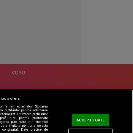
VOYO
DESPRE
tru a oferi:
Politica Confidentialitate
formanței reclamelor. Stocarea
Contact
a profilurilor pentru selectarea
sonalizat. Utilizarea profilurilor
rofilurilor pentru publicitate
ACCEPT TOATE
erea publicului prin statistici
date limitate pentru a selecta
ta conținutul. Date precise de