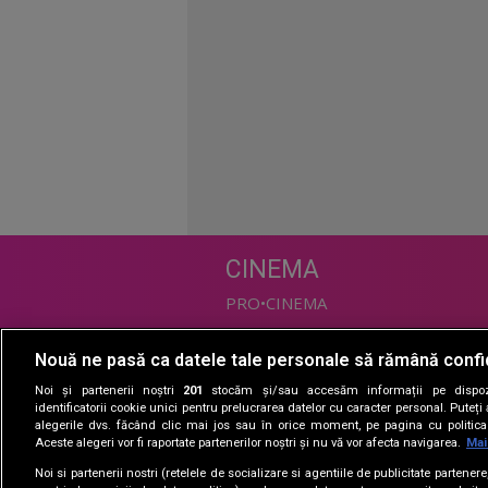
CINEMA
PRO•CINEMA
Nouă ne pasă ca datele tale personale să rămână confi
DIVERTISMENT
Noi și partenerii noștri
201
stocăm și/sau accesăm informații pe dispozi
PRO•TV
identificatorii cookie unici pentru prelucrarea datelor cu caracter personal. Puteț
alegerile dvs. făcând clic mai jos sau în orice moment, pe pagina cu politica 
Romanii au talent
Aceste alegeri vor fi raportate partenerilor noștri și nu vă vor afecta navigarea.
Mai
Vocea Romaniei
Noi si partenerii nostri (retelele de socializare si agentiile de publicitate partener
Las Fierbinti