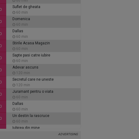
60 min
Suflet de gheata
0
60 min
Domenica
0
60 min
Dallas
0
60 min
Stirile Acasa Magazin
0
60 min
Sapte pasi catre iubire
0
60 min
Adevar ascuns
0
120 min
Secretul care ne uneste
0
120 min
Juramant pentru o viata
0
60 min
Dallas
0
60 min
Un destin la rascruce
0
60 min
Iubirea din mine
0
60 min