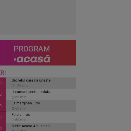
PROGRAM
RI
Secretul care ne uneste
0
120 min
Juramant pentru o viata
0
60 min
La marginea lumii
0
60 min
Fata din vis
0
60 min
Stirile Acasa Actualitati
0