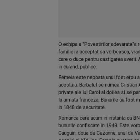
O echipa a "Povestirilor adevarate"a 
familiei a acceptat sa vorbeasca, vra
care o duce pentru castigarea averii. 
in curand, publice.
Femeia este nepoata unui fost erou al
acestuia. Barbatul se numea Cristian 
private ale lui Carol al doilea si se 
la armata franceza. Bunurile au fost m
in 1848 de securitate.
Romanca cere acum in instanta ca BNR, M
bunurile confiscate in 1948. Este vor
Gauguin, doua de Cezanne, unul de Van