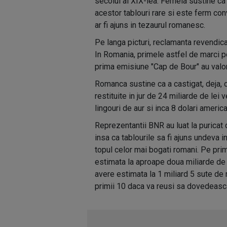
secolul al XIX-lea. Femeia sustine ca
acestor tablouri rare si este ferm co
ar fi ajuns in tezaurul romanesc.
Pe langa picturi, reclamanta revendica
In Romania, primele astfel de marci p
prima emisiune "Cap de Bour" au valori
Romanca sustine ca a castigat, deja, c
restituite in jur de 24 miliarde de le
lingouri de aur si inca 8 dolari americ
Reprezentantii BNR au luat la puricat
insa ca tablourile sa fi ajuns undeva
topul celor mai bogati romani. Pe prim
estimata la aproape doua miliarde de 
avere estimata la 1 miliard 5 sute de 
primii 10 daca va reusi sa dovedeasca 