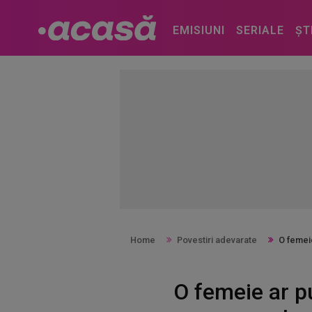
EMISIUNI
SERIALE
ȘT
Home
Povestiri adevarate
O femei
O femeie ar p