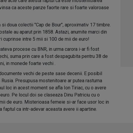
 are acte care atesta faptul ca este mostenitoarea
01:0
nvinsa ca aceste panze faorte rare si foarte valoroase
03:1
 si doua colectii "Cap de Bour", aproximativ 17 timbre.
04:4
ostale au aparut prin 1858. Astazi, anumite marci din
05:1
 cuprinse intre 5 mii si 100 de mii de euro!
ateva procese cu BNR, in urma carora i-ar fi fost
06:0
i vechi, suma prin care a fost despagubita pentru 38 de
ani, in monede foarte vechi .
 documente vechi de peste sase decenii. E posibil
 in Rusia. Presupusa mostenitoare ar putea rasturna
ul loc in acest moment se afla Ion Tiriac, cu o avere
euro. Pe locul doi se claseaza Dinu Patriciu cu o
mii de euro. Misterioasa femeie si-ar face usor loc in
faptul ca intr-adevar aceasta avere ii apartine.