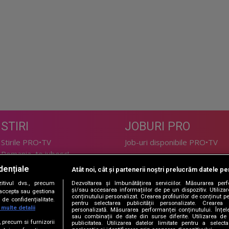
STIRI
JOBURI PRO
Stirile PRO•TV
Job-uri disponibile PRO•TV
Romania, te iubesc!
dențiale
Atât noi, cât și partenerii noștri prelucrăm datele pen
LIFESTYLE
tivul dvs., precum
Dezvoltarea și îmbunătățirea serviciilor. Măsurarea per
TEHNOLOGIE
Doctor de Bine
și/sau accesarea informațiilor de pe un dispozitiv. Utilizare
i accepta sau gestiona
conținutului personalizat. Crearea profilurilor de conținut per
de confidențialitate.
I Like IT
Acasă
pentru selectarea publicității personalizate. Crearea p
 multe detalii
personalizată. Măsurarea performanței conținutului. Înțeleg
Acasă Gold
sau combinații de date din surse diferite. Utilizarea de 
e, precum si furnizorii
publicitatea. Utilizarea datelor limitate pentru a selec
Perfecte