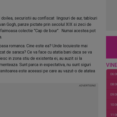
l doilea, securistii au confiscat lingouri de aur, tablouri
van Gogh, panze pictate prin secolul XIX si zeci de
n faimoasa colectie "Cap de bour". Numai acestea pot
a.
oasa romanca. Cine este ea? Unde locuieste mai
at de saraca? Ce va face cu atatia bani daca se va
sc in zona stiu de existenta ei, au auzit si la
VINE
menteaza. Sunt parca in expectativa, nu sunt siguri
tenitoarea este aceeasi pe care au vazut-o de atatea
06:0
08:0
09:0
10:0
11:0