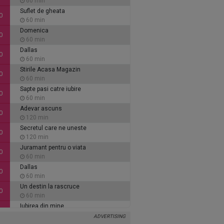
60 min
Suflet de gheata
0
60 min
Domenica
0
60 min
Dallas
0
60 min
Stirile Acasa Magazin
0
60 min
Sapte pasi catre iubire
0
60 min
Adevar ascuns
0
120 min
Secretul care ne uneste
0
120 min
Juramant pentru o viata
0
60 min
Dallas
0
60 min
Un destin la rascruce
0
60 min
Iubirea din mine
0
60 min