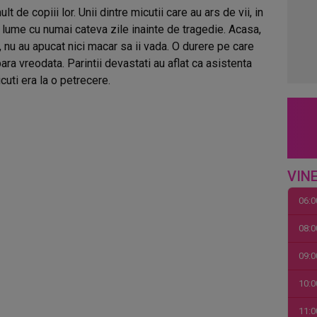
 de copiii lor. Unii dintre micutii care au ars de vii, in
 lume cu numai cateva zile inainte de tragedie. Acasa,
g, nu au apucat nici macar sa ii vada. O durere pe care
ra vreodata. Parintii devastati au aflat ca asistenta
uti era la o petrecere.
VINE
06:0
08:0
09:0
10:0
11:0