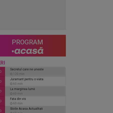
PROGRAM
RI
Secretul care ne uneste
0
120 min
Juramant pentru o viata
0
60 min
La marginea lumii
0
60 min
Fata din vis
0
60 min
Stirile Acasa Actualitati
0