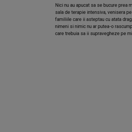
Nici nu au apucat sa se bucure prea mult
sala de terapie intensiva, venisera pe
familiile care ii asteptau cu atata dra
nimeni si nimic nu ar putea-o rascumpa
care trebuia sa ii supravegheze pe mic