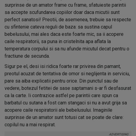
surprinse de un amator frame cu frame, sfatuieste parintii
sa accepte scufundarea copiilor doar daca micutii sunt
perfect sanatosi! Preotii, de asemenea, trebuie sa respecte
cu sfintenie cateva reguli de baza: sa sustina capul
bebelusului, mai ales daca este foarte mic, sa ii acopere
caile respiratorii, sa puna in cristelnita apa aflata la
temperatura corpului si sa nu afunde micutul decat pentru o
fractiune de secunda.
Sigur pe el, desi isi ridica foarte rar privirea din pamant,
preotul acuzat de tentativa de omor si neglijenta in serviciu,
pare sa aiba explicatii pentru orice. Din punctul sau de
vedere, botezul fetitei de sase saptamani s-ar fi desfasurat
ca la carte. Ii contrazice astfel pe parintii care spun ca
barbatul cu sutana a fost cam stangaci si nu a avut grija sa
acopere caile respiratorii ale bebelusului. Imaginile
surprinse de un amator sunt totusi cat se poate de clare:
copilul nu a mai respirat.