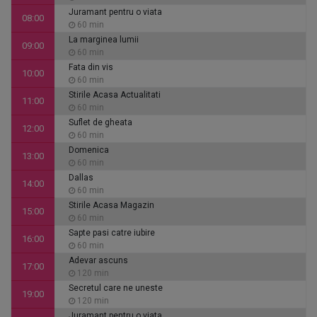
Juramant pentru o viata
08:00
60 min
La marginea lumii
09:00
60 min
Fata din vis
10:00
60 min
Stirile Acasa Actualitati
11:00
60 min
Suflet de gheata
12:00
60 min
Domenica
13:00
60 min
Dallas
14:00
60 min
Stirile Acasa Magazin
15:00
60 min
Sapte pasi catre iubire
16:00
60 min
Adevar ascuns
17:00
120 min
Secretul care ne uneste
19:00
120 min
Juramant pentru o viata