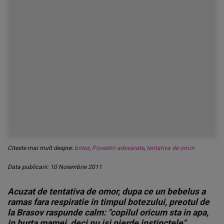
Citeste mai mult despre:
botez
,
Povestiri adevarate
,
tentativa de omor
Data publicarii: 10 Noiembrie 2011
Acuzat de tentativa de omor, dupa ce un bebelus a
ramas fara respiratie in timpul botezului, preotul de
la Brasov raspunde calm: "copilul oricum sta in apa,
in burta mamei, deci nu isi pierde instinctele".