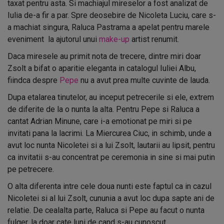
taxat pentru asta. Si machiajul mireselor a fost analizat de
Iulia de-a fir a par. Spre deosebire de Nicoleta Luciu, care s-
a machiat singura, Raluca Pastrama a apelat pentru marele
eveniment la ajutorul unui
make-up
artist renumit.
Daca miresele au primit nota de trecere, dintre miri doar
Zsolt a bifat o aparitie eleganta in catalogul Iuliei Albu,
fiindca despre
Pepe
nu a avut prea multe cuvinte de lauda.
Dupa etalarea tinutelor, au inceput petrecerile si ele, extrem
de diferite de la o nunta la alta. Pentru Pepe si Raluca a
cantat Adrian Minune, care i-a emotionat pe miri si pe
invitati pana la lacrimi. La Miercurea Ciuc, in schimb, unde a
avut loc nunta Nicoletei si a lui Zsolt, lautarii au lipsit, pentru
ca invitatii s-au concentrat pe ceremonia in sine si mai putin
pe petrecere.
O alta diferenta intre cele doua nunti este faptul ca in cazul
Nicoletei si al lui Zsolt, cununia a avut loc dupa sapte ani de
relatie. De cealalta parte, Raluca si Pepe au facut o nunta
fulger, la doar cate luni de cand s-au cunoscut.