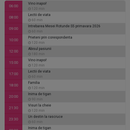
Vino inapoi!
06:00
120 min
Lectii de viata
08:00
60 min
Intrebarea Mesei Rotunde S5 primavara 2026
09:00
60 min
Prieteni prin corespondenta
10:00
120 min
Abisul pasiunii
12:00
180 min
Vino inapoi!
15:00
120 min
Lectii de viata
17:00
60 min
Familia
18:00
120 min
Inima de tigan
20:00
90 min
Visuri la cheie
21:30
120 min
Un destin la rascruce
23:30
60 min
Inima de tigan