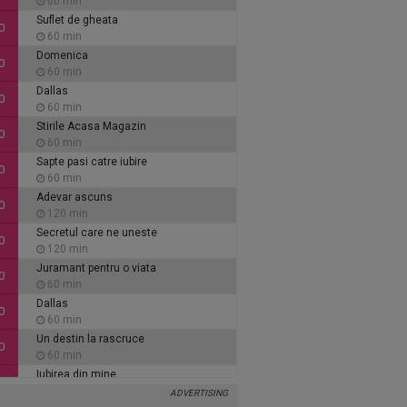
60 min
Suflet de gheata
0
60 min
Domenica
0
60 min
Dallas
0
60 min
Stirile Acasa Magazin
0
60 min
Sapte pasi catre iubire
0
60 min
Adevar ascuns
0
120 min
Secretul care ne uneste
0
120 min
Juramant pentru o viata
0
60 min
Dallas
0
60 min
Un destin la rascruce
0
60 min
Iubirea din mine
0
60 min