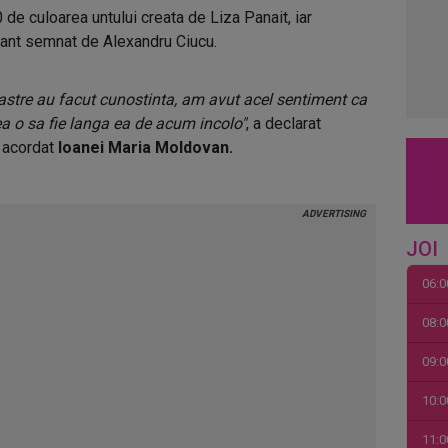
0 de culoarea untului creata de Liza Panait, iar
ant semnat de Alexandru Ciucu.
oastre au facut cunostinta, am avut acel sentiment ca
a o sa fie langa ea de acum incolo"
, a declarat
u acordat
Ioanei Maria Moldovan.
JOI
06:0
08:0
09:0
10:0
11:0