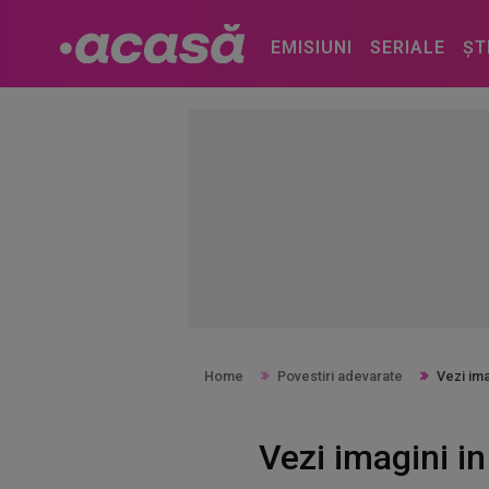
EMISIUNI
SERIALE
ȘT
Home
Povestiri adevarate
Vezi im
Vezi imagini i