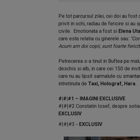
Pe tot parcursul zilei, cei doi au fost
privit in ochi, radiau de fericire si au
civile. Emotionata a fost si
Elena Uta
care este relatia cu ginerele sau:
"Con
Acum am doi copii, sunt foarte fericit
Petrecerea s-a tinut in Buftea pe malul
deschis si alb, in care cei 150 de invit
care nu au lipsit sarmalute cu smanta
intretinuta de
Taxi, Holograf, Hara.
#|#|#1 – IMAGINI EXCLUSIVE
#|#|#2 Constatin Iosef, despre sotia 
EXCLUSIV
#|#|#3
- EXCLUSIV