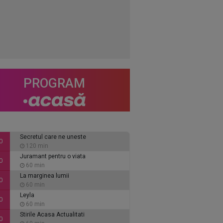
PROGRAM
Secretul care ne uneste
0
120 min
Juramant pentru o viata
0
60 min
La marginea lumii
0
60 min
Leyla
0
60 min
Stirile Acasa Actualitati
0