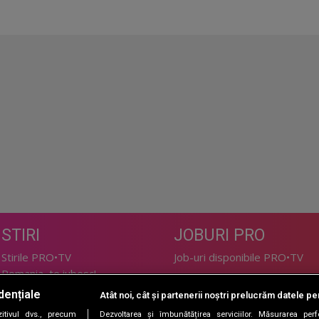
STIRI
JOBURI PRO
Stirile PRO•TV
Job-uri disponibile PRO•TV
Romania, te iubesc!
dențiale
Atât noi, cât și partenerii noștri prelucrăm datele pen
LIFESTYLE
tivul dvs., precum
Dezvoltarea și îmbunătățirea serviciilor. Măsurarea per