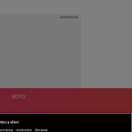
VOYO
DESPRE
tru a oferi:
Politica Confidentialitate
formanței reclamelor. Stocarea