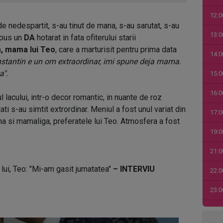
12:0
 de nedespartit, s-au tinut de mana, s-au sarutat, s-au
13:0
 spus un
DA
hotarat in fata ofiterului starii
, mama lui Teo
, care a marturisit pentru prima data
14:0
stantin e un om extraordinar, imi spune deja mama.
a".
15:0
16:0
 lacului, intr-o decor romantic, in nuante de roz
ati s-au simtit extrordinar. Meniul a fost unul variat din
17:0
na si mamaliga, preferatele lui Teo. Atmosfera a fost
19:0
21:0
lui, Teo: "Mi-am gasit jumatatea"
– INTERVIU
22:0
23:0
00:0