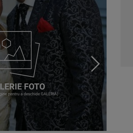
01:0
03:1
04:4
05:1
06:0