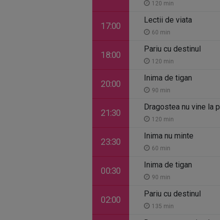
120 min
Lectii de viata
17:00
60 min
Pariu cu destinul
18:00
120 min
Inima de tigan
20:00
90 min
Dragostea nu vine la 
21:30
120 min
Inima nu minte
23:30
60 min
Inima de tigan
00:30
90 min
Pariu cu destinul
02:00
135 min