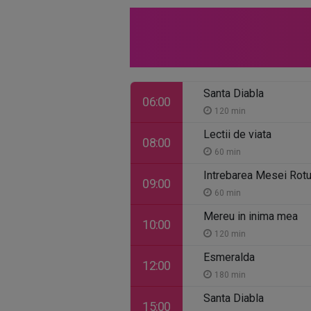
Santa Diabla
06:00
120 min
Lectii de viata
08:00
60 min
Intrebarea Mesei Rot
09:00
60 min
Mereu in inima mea
10:00
120 min
Esmeralda
12:00
180 min
Santa Diabla
15:00