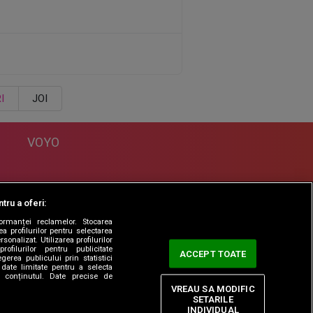
I
JOI
VOYO
DESPRE
tru a oferi:
Politica Confidentialitate
formanței reclamelor. Stocarea
Contact
a profilurilor pentru selectarea
sonalizat. Utilizarea profilurilor
rofilurilor pentru publicitate
ACCEPT TOATE
erea publicului prin statistici
date limitate pentru a selecta
ta conținutul. Date precise de
VREAU SA MODIFIC
SETARILE
INDIVIDUAL