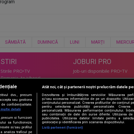
program
SÂMBĂTĂ
DUMINICĂ
LUNI
MARȚI
MIERCUR
STIRI
JOBURI PRO
Stirile PRO•TV
Job-uri disponibile PRO•TV
Romania, te iubesc!
dențiale
Atât noi, cât și partenerii noștri prelucrăm datele pen
LIFESTYLE
tivul dvs., precum
Dezvoltarea și îmbunătățirea serviciilor. Măsurarea per
TEHNOLOGIE
Doctor de Bine
și/sau accesarea informațiilor de pe un dispozitiv. Utilizare
i accepta sau gestiona
conținutului personalizat. Crearea profilurilor de conținut per
de confidențialitate.
I Like IT
Acasă
pentru selectarea publicității personalizate. Crearea p
 multe detalii
personalizată. Măsurarea performanței conținutului. Înțeleg
Acasă Gold
sau combinații de date din surse diferite. Utilizarea de 
e, precum si furnizorii
publicitatea. Utilizarea datelor limitate pentru a selec
Perfecte
geolocație și identificarea prin scanarea dispozitivului.
ului sa functioneze,
SPORT
DeBarbati
resele si/sau profilul
Listă parteneri (furnizori)
 a analiza traficul pe