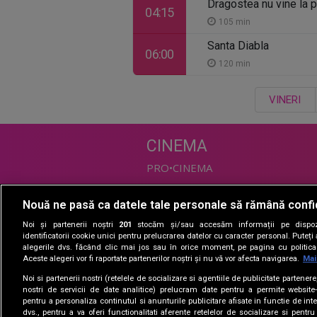
Dragostea nu vine la 
04:15
105 min
Santa Diabla
06:00
120 min
VINERI
CINEMA
PRO•CINEMA
Nouă ne pasă ca datele tale personale să rămână confi
DIVERTISMENT
Noi și partenerii noștri
201
stocăm și/sau accesăm informații pe dispozi
PRO•TV
identificatorii cookie unici pentru prelucrarea datelor cu caracter personal. Puteț
alegerile dvs. făcând clic mai jos sau în orice moment, pe pagina cu politica 
Romanii au talent
Aceste alegeri vor fi raportate partenerilor noștri și nu vă vor afecta navigarea.
Mai
Vocea Romaniei
Noi si partenerii nostri (retelele de socializare si agentiile de publicitate partener
Las Fierbinti
nostri de servicii de date analitice) prelucram date pentru a permite website-
La Maruta
pentru a personaliza continutul si anunturile publicitare afisate in functie de inte
dvs., pentru a va oferi functionalitati aferente retelelor de socializare si pentru