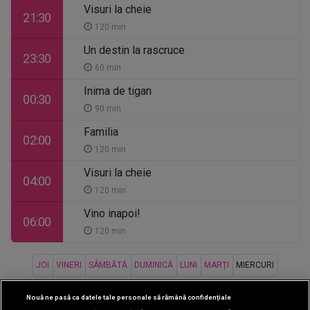
Visuri la cheie
21:30
120 min
Un destin la rascruce
23:30
60 min
Inima de tigan
00:30
90 min
Familia
02:00
120 min
Visuri la cheie
04:00
120 min
Vino inapoi!
06:00
120 min
JOI
VINERI
SÂMBĂTĂ
DUMINICĂ
LUNI
MARȚI
MIERCURI
Nouă ne pasă ca datele tale personale să rămână confidențiale
CINEMA