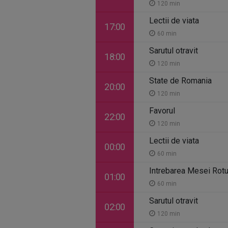
120 min
Lectii de viata
17:00
60 min
Sarutul otravit
18:00
120 min
State de Romania
20:00
120 min
Favorul
22:00
120 min
Lectii de viata
00:00
60 min
Intrebarea Mesei Rot
01:00
60 min
Sarutul otravit
02:00
120 min