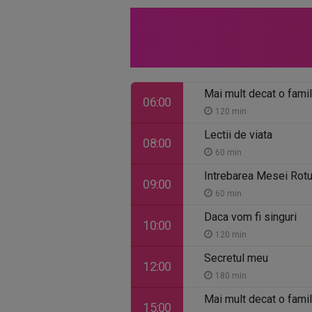
Mai mult decat o famil
06:00
120 min
Lectii de viata
08:00
60 min
Intrebarea Mesei Rot
09:00
60 min
Daca vom fi singuri
10:00
120 min
Secretul meu
12:00
180 min
Mai mult decat o famil
15:00