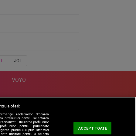
I
JOI
VOYO
DESPRE
tru a oferi:
Politica Confidentialitate
formanței reclamelor. Stocarea
Contact
a profilurilor pentru selectarea
sonalizat. Utilizarea profilurilor
rofilurilor pentru publicitate
ACCEPT TOATE
erea publicului prin statistici
date limitate pentru a selecta