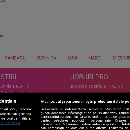
re?
ie
SÂMBĂTĂ
DUMINICĂ
LUNI
MARȚI
MIERCUR
STIRI
JOBURI PRO
Stirile PRO•TV
Job-uri disponibile PRO•TV
Romania, te iubesc!
dențiale
Atât noi, cât și partenerii noștri prelucrăm datele pen
LIFESTYLE
tivul dvs., precum
Dezvoltarea și îmbunătățirea serviciilor. Măsurarea per
TEHNOLOGIE
Doctor de Bine
și/sau accesarea informațiilor de pe un dispozitiv. Utilizare
i accepta sau gestiona
conținutului personalizat. Crearea profilurilor de conținut per
de confidențialitate.
I Like IT
Acasă
pentru selectarea publicității personalizate. Crearea p
 multe detalii
personalizată. Măsurarea performanței conținutului. Înțeleg
Acasă Gold
sau combinații de date din surse diferite. Utilizarea de 