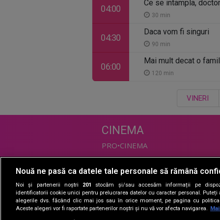
Ce se intampla, docto
04:00
30 min
Daca vom fi singuri
04:30
90 min
Mai mult decat o famil
06:00
120 min
VINERI
CINEMA
PRO•CINEMA
Nouă ne pasă ca datele tale personale să rămână confi
DIVERTISMENT
Noi și partenerii noștri
201
stocăm și/sau accesăm informații pe dispozi
PRO•TV
identificatorii cookie unici pentru prelucrarea datelor cu caracter personal. Puteț
alegerile dvs. făcând clic mai jos sau în orice moment, pe pagina cu politica 
Romanii au talent
Aceste alegeri vor fi raportate partenerilor noștri și nu vă vor afecta navigarea.
Mai
Vocea Romaniei