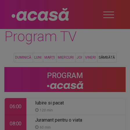
Program TV
DUMINICĂ
LUNI
MARȚI
MIERCURI
JOI
VINERI
SÂMBĂTĂ
PROGRAM
Iubire si pacat
06:00
120 min
Juramant pentru o viata
08:00
60 min