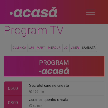
Program TV
DUMINICĂ
LUNI
MARȚI
MIERCURI
JOI
VINERI
SÂMBĂTĂ
PROGRAM
Secretul care ne uneste
06:00
120 min
Juramant pentru o viata
08:00
60 min