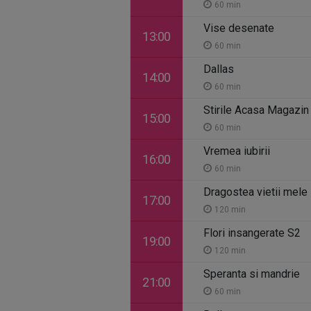
60 min
Vise desenate
13:00
60 min
Dallas
14:00
60 min
Stirile Acasa Magazin
15:00
60 min
Vremea iubirii
16:00
60 min
Dragostea vietii mele
17:00
120 min
Flori insangerate S2
19:00
120 min
Speranta si mandrie
21:00
60 min