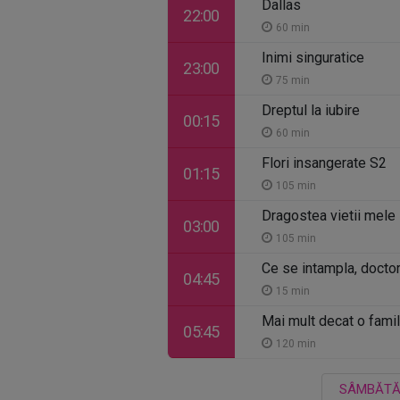
Dallas
22:00
60 min
Inimi singuratice
23:00
75 min
Dreptul la iubire
00:15
60 min
Flori insangerate S2
01:15
105 min
Dragostea vietii mele
03:00
105 min
Ce se intampla, docto
04:45
15 min
Mai mult decat o famil
05:45
120 min
SÂMBĂT