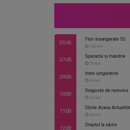
Flori insangerate S2
05:45
120 min
Speranta si mandrie
07:45
75 min
Inimi singuratice
09:00
60 min
Dragoste de neinvins
10:00
60 min
Stirile Acasa Actualitat
11:00
60 min
Dreptul la iubire
12:00