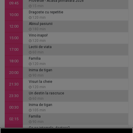
ProVerde - Acasa primavara 2026
09:45
15 min
Dragoste cu repetitie
10:00
120 min
Abisul pasiunii
12:00
180 min
Vino inapoi!
15:00
120 min
Lectii de viata
17:00
60 min
Familia
18:00
120 min
Inima de tigan
20:00
90 min
Visuri la cheie
21:30
120 min
Un destin la rascruce
23:30
60 min
Inima de tigan
00:30
105 min
Familia
02:15
90 min
Ce se intampla, doctore?
03:45