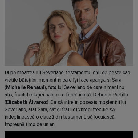
După moartea lui Severiano, testamentul său dă peste cap
viețile băieților, moment în care își face apariția și Sara
(
Michelle Renaud
), fata lui Severiano de care nimeni nu
știa, fructul relației sale cu o fostă iubită, Deborah Portillo
(
Elizabeth Álvarez
). Ca să intre în posesia moștenirii lui
Severiano, atât Sara, cât și frații ei vitregi trebuie să
îndeplinească o clauză din testament: să locuiască
împreună timp de un an.