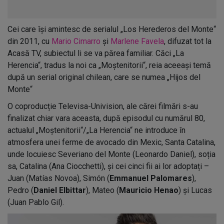
Cei care își amintesc de serialul „Los Herederos del Monte“
din 2011, cu
Mario Cimarro
și
Marlene Favela
, difuzat tot la
Acasă TV, subiectul li se va părea familiar. Căci „La
Herencia“, tradus la noi ca „Moștenitorii“, reia aceeași temă
după un serial original chilean, care se numea „Hijos del
Monte“
O coproducție Televisa-Univision, ale cărei filmări s-au
finalizat chiar vara aceasta, după episodul cu numărul 80,
actualul „Moștenitorii“/„La Herencia“ ne introduce în
atmosfera unei ferme de avocado din Mexic, Santa Catalina,
unde locuiesc Severiano del Monte (Leonardo Daniel), soția
sa, Catalina (Ana Ciocchetti), și cei cinci fii ai lor adoptați –
Juan (Matías Novoa), Simón (
Emmanuel Palomares
),
Pedro (
Daniel Elbittar
), Mateo (
Mauricio Henao
) și Lucas
(Juan Pablo Gil).