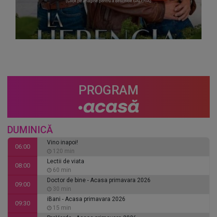
PROGRAM
DUMINICĂ
Vino inapoi!
06:00
120 min
Lectii de viata
08:00
60 min
Doctor de bine - Acasa primavara 2026
09:00
30 min
iBani - Acasa primavara 2026
09:30
15 min