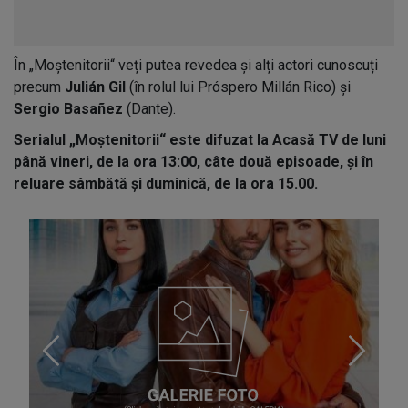
În „Moștenitorii“ veți putea revedea și alți actori cunoscuți
precum
Julián Gil
(în rolul lui Próspero Millán Rico) și
Sergio Basañez
(Dante).
Serialul „Moștenitorii“ este difuzat la Acasă TV de luni
până vineri, de la ora 13:00, câte două episoade, și în
reluare sâmbătă și duminică, de la ora 15.00.