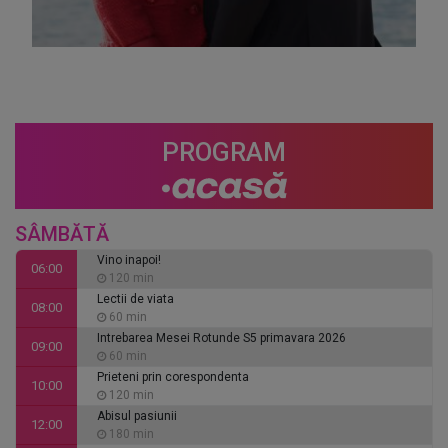
PROGRAM
SÂMBĂTĂ
Vino inapoi!
06:00
120 min
Lectii de viata
08:00
60 min
Intrebarea Mesei Rotunde S5 primavara 2026
09:00
60 min
Prieteni prin corespondenta
10:00
120 min
Abisul pasiunii
12:00
180 min