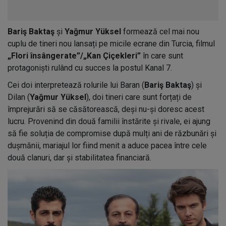
Bariş Baktaş
și
Yağmur Yüksel
formează cel mai nou
cuplu de tineri nou lansați pe micile ecrane din Turcia, filmul
„Flori însângerate”/„Kan Çiçekleri”
în care sunt
protagoniști rulând cu succes la postul Kanal 7.
Cei doi interpretează rolurile lui Baran (
Bariş Baktaş
) și
Dilan (
Yağmur Yüksel
), doi tineri care sunt forțați de
împrejurări să se căsătorească, deși nu-și doresc acest
lucru. Provenind din două familii înstărite și rivale, ei ajung
să fie soluția de compromise după mulți ani de răzbunări și
dușmănii, mariajul lor fiind menit a aduce pacea între cele
două clanuri, dar și stabilitatea financiară.