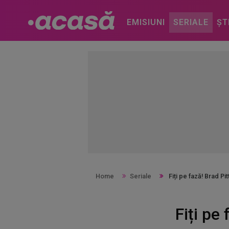
EMISIUNI
SERIALE
ȘT
Home
Seriale
Fiți pe fază! Brad Pit
Fiți pe 