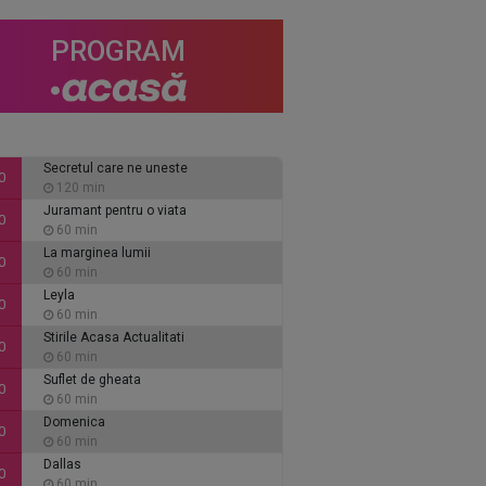
PROGRAM
Secretul care ne uneste
0
120 min
Juramant pentru o viata
0
60 min
La marginea lumii
0
60 min
Leyla
0
60 min
Stirile Acasa Actualitati
0
60 min
Suflet de gheata
0
60 min
Domenica
0
60 min
Dallas
0
60 min