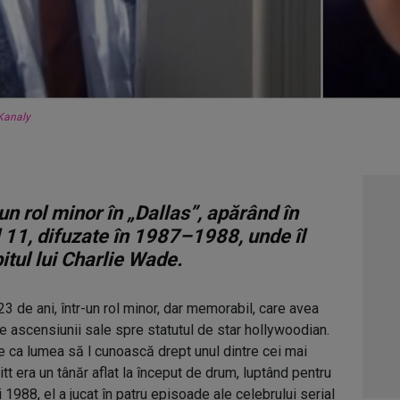
Kanaly
r-un rol minor în „Dallas”, apărând în
 11, difuzate în 1987–1988, unde îl
itul lui Charlie Wade.
23 de ani, într-un rol minor, dar memorabil, care avea
e ascensiunii sale spre statutul de star hollywoodian.
te ca lumea să l cunoască drept unul dintre cei mai
itt era un tânăr aflat la început de drum, luptând pentru
i 1988, el a jucat în patru episoade ale celebrului serial