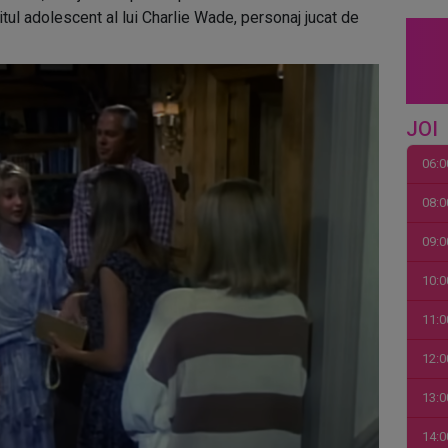
itul adolescent al lui Charlie Wade, personaj jucat de
JOI
06:0
08:0
09:0
10:0
11:0
12:0
13:0
14:0