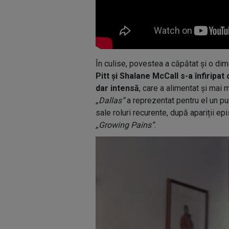
În culise, povestea a căpătat și o d
Pitt și Shalane McCall s-a înfiripat 
dar intensă
, care a alimentat și mai m
„Dallas”
a reprezentat pentru el un pun
sale roluri recurente, după apariții ep
„Growing Pains”
.