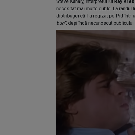
Steve Kanaly, interpretul lui
Ray Kreb
necesitat mai multe duble. La rândul l
distribuției că l-a regizat pe Pitt înt
bun”
, deși încă necunoscut publicului 