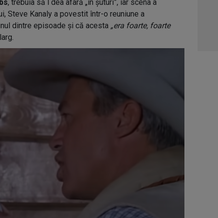
bs
, trebuia să l dea afară „în șuturi”, iar scena a
05:1
ui, Steve Kanaly a povestit într-o reuniune a
06:0
r-unul dintre episoade și că acesta
„era foarte, foarte
larg.