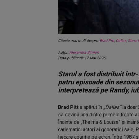
Citeste mai mult despre:
Brad Pitt
,
Dallas
,
Steve 
Autor:
Alexandra Simion
Data publicarii: 12 Mai 2026
Starul a fost distribuit înt
patru episoade din sezonul
interpretează pe Randy, iub
Brad Pitt
a apărut în
„Dallas”
la doar 
să devină una dintre primele trepte al
Înainte de „Thelma & Louise” și înain
carismatici actori ai generației sale, P
fiecare apariție pe ecran. Între 1987 ș