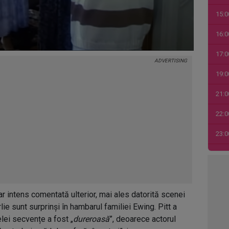
15:0
16:0
17:0
19:0
21:0
22:0
23:0
00:0
01:0
dar intens comentată ulterior, mai ales datorită scenei
03:1
ie sunt surprinși în hambarul familiei Ewing. Pitt a
04:4
elei secvențe a fost „
dureroasă
”, deoarece actorul