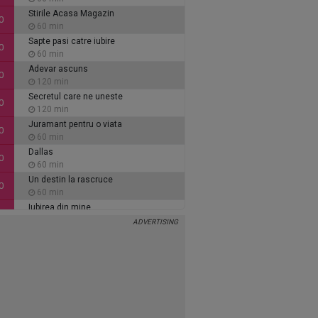
Stirile Acasa Magazin
0
60 min
Sapte pasi catre iubire
0
60 min
Adevar ascuns
0
120 min
Secretul care ne uneste
0
120 min
Juramant pentru o viata
0
60 min
Dallas
0
60 min
Un destin la rascruce
0
60 min
Iubirea din mine
0
60 min
Inimi de cenusa
0
135 min
Alaca - iubire si tradare
5
90 min
Ce se intampla, doctore?
5
30 min