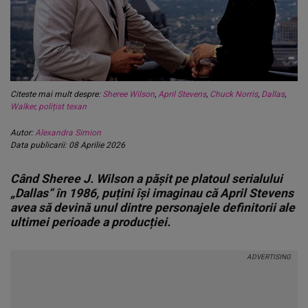
Citeste mai mult despre:
Sheree Wilson
,
April Stevens
,
Chuck Norris
,
Dallas
,
Walker, polițist texan
Autor:
Alexandra Simion
Data publicarii: 08 Aprilie 2026
Când Sheree J. Wilson a pășit pe platoul serialului
„Dallas” în 1986, puțini își imaginau că April Stevens
avea să devină unul dintre personajele definitorii ale
ultimei perioade a producției.