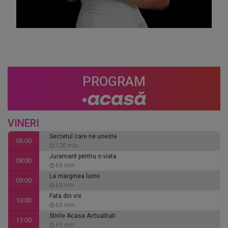
PROGRAM
VINERI
Secretul care ne uneste
06:00
120 min
Juramant pentru o viata
08:00
60 min
La marginea lumii
09:00
60 min
Fata din vis
10:00
60 min
Stirile Acasa Actualitati
11:00
60 min