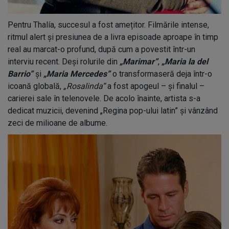
Pentru Thalía, succesul a fost amețitor. Filmările intense,
ritmul alert și presiunea de a livra episoade aproape în timp
real au marcat-o profund, după cum a povestit într-un
interviu recent. Deși rolurile din
„Marimar”
,
„Maria la del
Barrio”
și
„Maria Mercedes”
o transformaseră deja într-o
icoană globală,
„Rosalinda”
a fost apogeul – și finalul –
carierei sale în telenovele. De acolo înainte, artista s-a
dedicat muzicii, devenind „Regina pop-ului latin” și vânzând
zeci de milioane de albume.