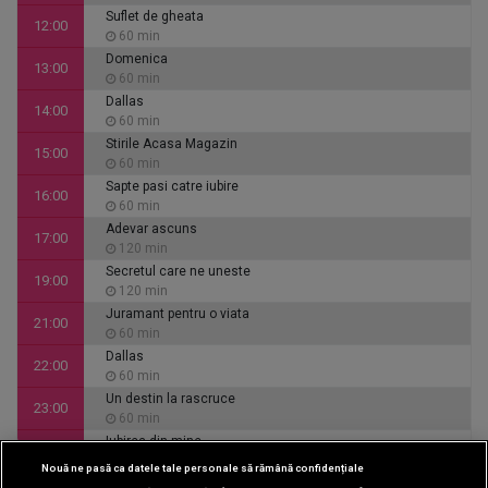
Suflet de gheata
12:00
60 min
Domenica
13:00
60 min
Dallas
14:00
60 min
Stirile Acasa Magazin
15:00
60 min
Sapte pasi catre iubire
16:00
60 min
Adevar ascuns
17:00
120 min
Secretul care ne uneste
19:00
120 min
Juramant pentru o viata
21:00
60 min
Dallas
22:00
60 min
Un destin la rascruce
23:00
60 min
Iubirea din mine
00:00
60 min
Nouă ne pasă ca datele tale personale să rămână confidențiale
CINEMA
Inimi de cenusa