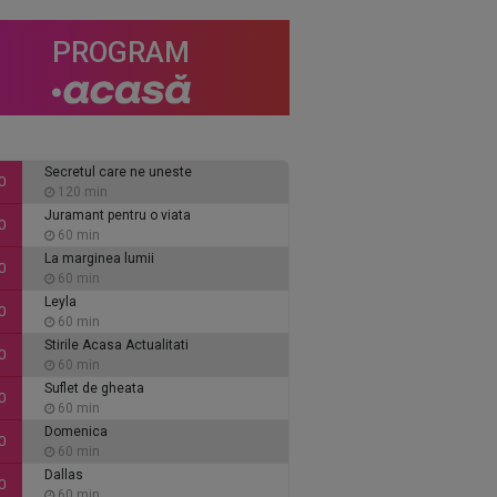
PROGRAM
Secretul care ne uneste
0
120 min
Juramant pentru o viata
0
60 min
La marginea lumii
0
60 min
Leyla
0
60 min
Stirile Acasa Actualitati
0
60 min
Suflet de gheata
0
60 min
Domenica
0
60 min
Dallas
0
60 min