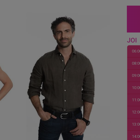
JOI
06:0
08:0
09:0
10:0
11:0
12:0
13:0
14:0