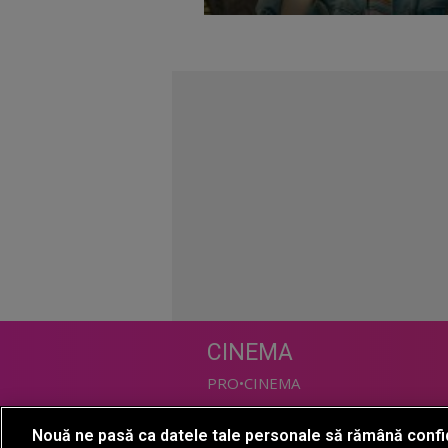
CINEMA
PRO•CINEMA
Nouă ne pasă ca datele tale personale să rămână confi