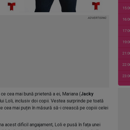
15:0
16:0
17:0
19:0
21:0
22:0
23:0
00:0
 ce cea mai bună prietenă a ei, Mariana (
Jacky
01:0
l lui Loli, inclusiv doi copii. Vestea surprinde pe toată
te cea mai puțin în măsură să-i crească pe copiii celei
03:1
04:4
 acest dificil angajament, Loli e pusă în fața unei