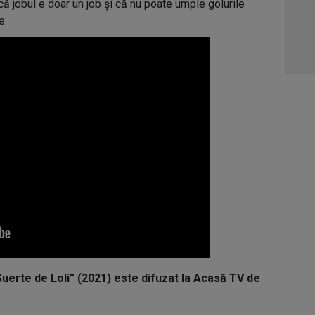
că jobul e doar un job și că nu poate umple golurile
05:1
e.
06:0
Suerte de Loli” (2021) este difuzat la Acasă TV de