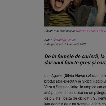
Citeste mai mult despre:
Norocul lui Loli!
,
La Suer
Autor:
Alexandra Simion
Data publicarii: 05 Ianuarie 2026
De la femeie de carieră, l
dar unul foarte greu și care
Loli Aguilar (
Silvia Navarro
) este o 
producător executiv la Global Radio 
Vest a Statelor Unite. În timp ce carie
află pe plan secund, dar nu se plânge,
de o viață lipsită de obligații. Și, pe
luat decizia de a nu avea niciodată cop