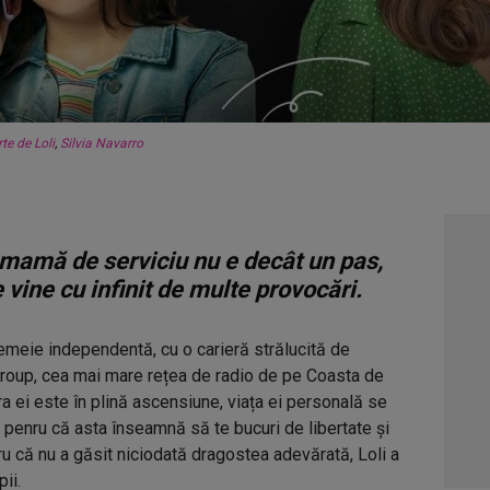
te de Loli
,
Silvia Navarro
a mamă de serviciu nu e decât un pas,
 vine cu infinit de multe provocări.
femeie independentă, cu o carieră strălucită de
Group, cea mai mare rețea de radio de pe Coasta de
ra ei este în plină ascensiune, viața ei personală se
 penru că asta înseamnă să te bucuri de libertate și
ntru că nu a găsit niciodată dragostea adevărată, Loli a
ii.