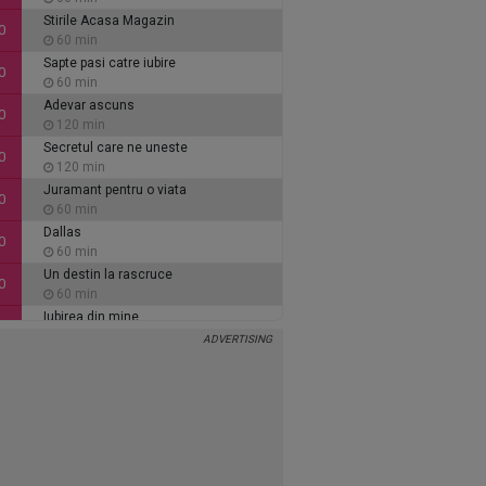
Stirile Acasa Magazin
0
60 min
Sapte pasi catre iubire
0
60 min
Adevar ascuns
0
120 min
Secretul care ne uneste
0
120 min
Juramant pentru o viata
0
60 min
Dallas
0
60 min
Un destin la rascruce
0
60 min
Iubirea din mine
0
60 min
Inimi de cenusa
0
135 min
Alaca - iubire si tradare
5
90 min
Ce se intampla, doctore?
5
30 min