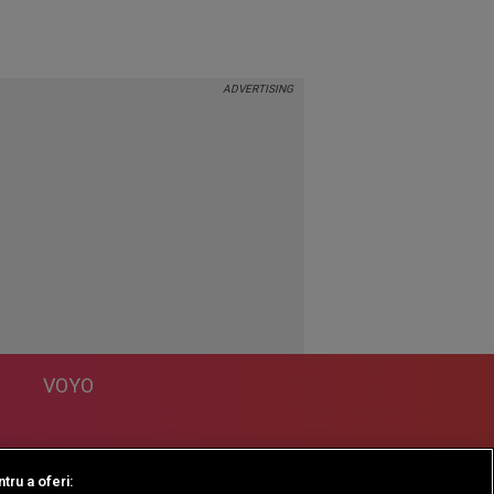
VOYO
DESPRE
tru a oferi: