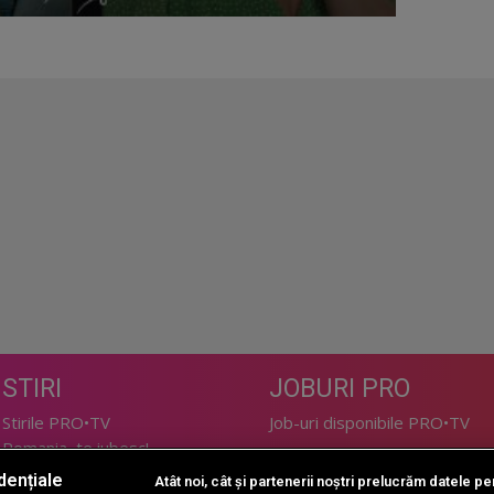
STIRI
JOBURI PRO
Stirile PRO•TV
Job-uri disponibile PRO•TV
Romania, te iubesc!
dențiale
Atât noi, cât și partenerii noștri prelucrăm datele pen