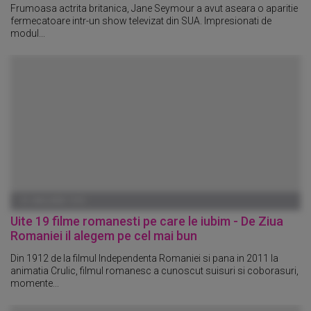
Frumoasa actrita britanica, Jane Seymour a avut aseara o aparitie
fermecatoare intr-un show televizat din SUA. Impresionati de
modul...
01 IANUARIE 1970
Uite 19 filme romanesti pe care le iubim - De Ziua
Romaniei il alegem pe cel mai bun
Din 1912 de la filmul Independenta Romaniei si pana in 2011 la
animatia Crulic, filmul romanesc a cunoscut suisuri si coborasuri,
momente...