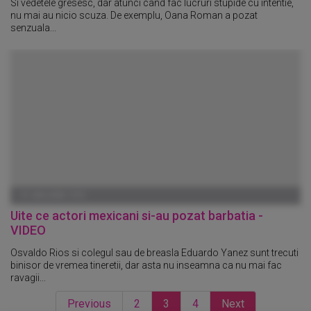
Si vedetele gresesc, dar atunci cand fac lucruri stupide cu intentie,
nu mai au nicio scuza. De exemplu, Oana Roman a pozat
senzuala...
01 IANUARIE 1970
Uite ce actori mexicani si-au pozat barbatia -
VIDEO
Osvaldo Rios si colegul sau de breasla Eduardo Yanez sunt trecuti
binisor de vremea tineretii, dar asta nu inseamna ca nu mai fac
ravagii...
Previous
2
3
4
Next