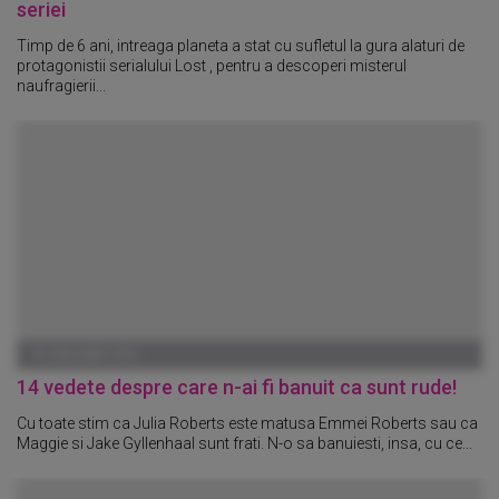
seriei
Timp de 6 ani, intreaga planeta a stat cu sufletul la gura alaturi de
protagonistii serialului Lost , pentru a descoperi misterul
naufragierii...
01 IANUARIE 1970
14 vedete despre care n-ai fi banuit ca sunt rude!
Cu toate stim ca Julia Roberts este matusa Emmei Roberts sau ca
Maggie si Jake Gyllenhaal sunt frati. N-o sa banuiesti, insa, cu ce...