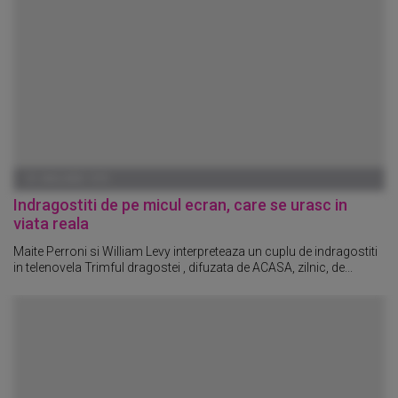
01 IANUARIE 1970
Indragostiti de pe micul ecran, care se urasc in
viata reala
Maite Perroni si William Levy interpreteaza un cuplu de indragostiti
in telenovela Trimful dragostei , difuzata de ACASA, zilnic, de...