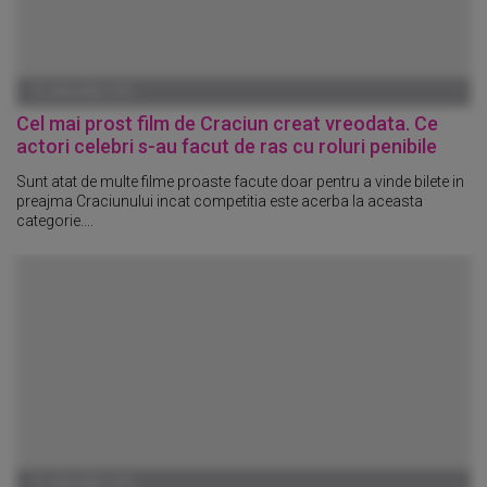
01 IANUARIE 1970
Cel mai prost film de Craciun creat vreodata. Ce
actori celebri s-au facut de ras cu roluri penibile
Sunt atat de multe filme proaste facute doar pentru a vinde bilete in
preajma Craciunului incat competitia este acerba la aceasta
categorie....
01 IANUARIE 1970