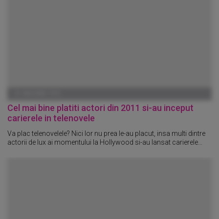
01 IANUARIE 1970
Cel mai bine platiti actori din 2011 si-au inceput
carierele in telenovele
Va plac telenovelele? Nici lor nu prea le-au placut, insa multi dintre
actorii de lux ai momentului la Hollywood si-au lansat carierele...