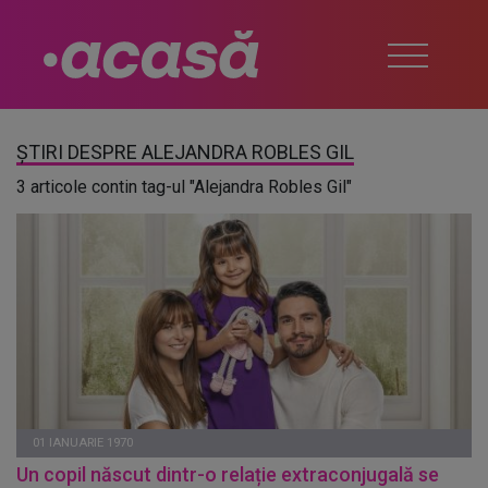
ȘTIRI DESPRE ALEJANDRA ROBLES GIL
3 articole contin tag-ul "Alejandra Robles Gil"
01 IANUARIE 1970
Un copil născut dintr-o relație extraconjugală se