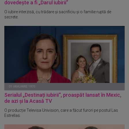
dovedește a fi „Darul iubirii”
O iubire interzisă, cu trădare și sacrificiu și o familie ruptă de
secrete.
01 IANUARIE 1970
Serialul „Destinați iubirii“, proaspăt lansat în Mexic,
de azi și la Acasă TV
O producție Televisa Univision, care a făcut furori pe postul Las
Estrellas.