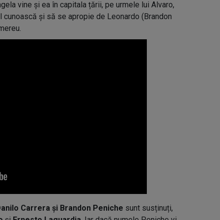
la vine și ea în capitala țării, pe urmele lui Alvaro,
ă-l cunoască și să se apropie de Leonardo (Brandon
 mereu.
Danilo Carrera și Brandon Peniche
sunt susținuți,
do
și
Ernesto Laguardia
. Iar dacă numele Peniche vi