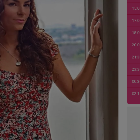
15:0
17:0
18:0
20:0
21:3
23:3
00:3
02:1
03:4
04:1
06:0