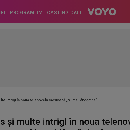
IRI
PROGRAM TV
CASTING CALL
lte intrigi în noua telenovela mexicană „Numai lângă tine“
s și multe intrigi în noua telen