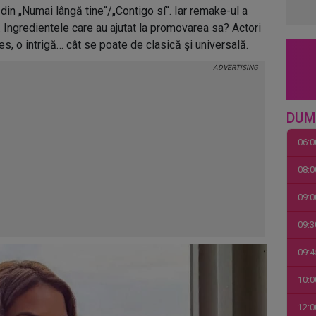
 din „Numai lângă tine“/„Contigo sí“. Iar remake-ul a
. Ingredientele care au ajutat la promovarea sa? Actori
țeles, o intrigă… cât se poate de clasică și universală.
DUM
06:0
08:0
09:0
09:3
09:4
10:0
12:0