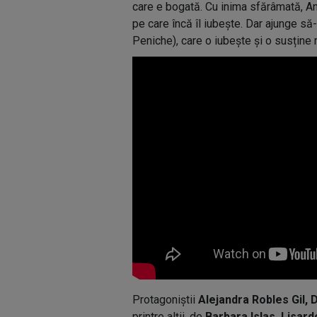
care e bogată. Cu inima sfărâmată, Ange
pe care încă îl iubește. Dar ajunge s
Peniche), care o iubește și o susține
Protagoniștii
Alejandra Robles Gil, 
printre alții, de
Barbara Islas, Lisar