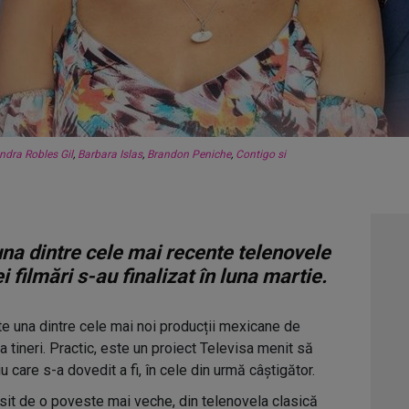
ndra Robles Gil
,
Barbara Islas
,
Brandon Peniche
,
Contigo si
na dintre cele mai recente telenovele
 filmări s-au finalizat în luna martie.
e una dintre cele mai noi producții mexicane de
la tineri. Practic, este un proiect Televisa menit să
u care s-a dovedit a fi, în cele din urmă câștigător.
osit de o poveste mai veche, din telenovela clasică