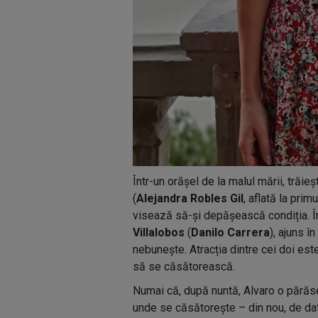
Într-un orășel de la malul mării, trăi
(
Alejandra Robles Gil
, aflată la prim
visează să-și depășească condiția. În
Villalobos
(
Danilo Carrera
), ajuns î
nebunește. Atracția dintre cei doi este
să se căsătorească.
Numai că, după nuntă, Alvaro o părăs
unde se căsătorește – din nou, de da