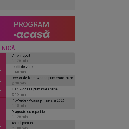
PROGRAM
INICĂ
Vino inapoi!
0
120 min
Lectii de viata
0
60 min
Doctor de bine - Acasa primavara 2026
0
30 min
iBani - Acasa primavara 2026
0
15 min
ProVerde - Acasa primavara 2026
5
15 min
Dragoste cu repetitie
0
120 min
Abisul pasiunii
0
180 min