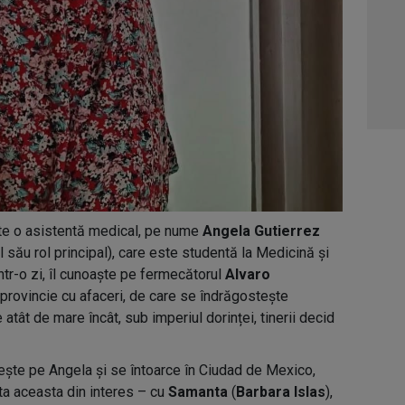
ește o asistentă medical, pe nume
Angela Gutierrez
ul său rol principal), care este studentă la Medicină și
tr-o zi, îl cunoaște pe fermecătorul
Alvaro
n provincie cu afaceri, de care se îndrăgostește
 atât de mare încât, sub imperiul dorinței, tinerii decid
ește pe Angela și se întoarce în Ciudad de Mexico,
ta aceasta din interes – cu
Samanta
(
Barbara Islas
),