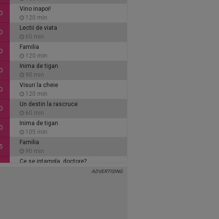
Vino inapoi!
0
120 min
Lectii de viata
0
60 min
Familia
0
120 min
Inima de tigan
0
90 min
Visuri la cheie
0
120 min
Un destin la rascruce
0
60 min
Inima de tigan
0
105 min
Familia
5
90 min
Ce se intampla, doctore?
5
30 min
Visuri la cheie
5
105 min
Secretul care ne uneste
0
120 min