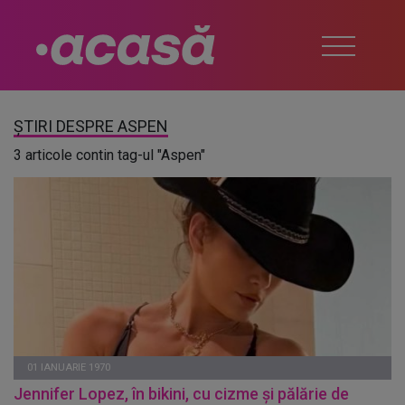
ȘTIRI DESPRE ASPEN
3 articole contin tag-ul "Aspen"
01 IANUARIE 1970
Jennifer Lopez, în bikini, cu cizme și pălărie de