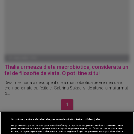
01 IANUARIE 1970
Thalia urmeaza dieta macrobiotica, considerata un
fel de filosofie de viata. O poti tine si tu!
Diva mexicana a descoperit dieta macrobiotica pe vremea cand
era insarcinata cu fetita ei, Sabrina Sakae, si de atunci a mai urmat-
o...
1
Nouă ne pasă ca datele tale personale să rămână confidențiale
CINEMA
Noi și partenerii noștri
201
stocăm și/sau accesăm informații pe dispozitivul dvs., precum identificatorii cookie unici pentru
prelucrarea datelor cu caracter personal. Puteți accepta sau gestiona alegerile dvs. făcând clic mai jos sau în orice
moment, pe pagina cu politica de confidențialitate. Aceste alegeri vor fi raportate partenerilor noștri și nu vă vor afecta
DIVERTISMENT