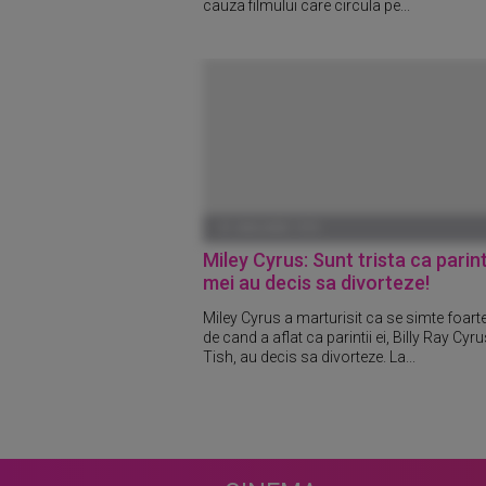
cauza filmului care circula pe...
01 IANUARIE 1970
Miley Cyrus: Sunt trista ca parint
mei au decis sa divorteze!
Miley Cyrus a marturisit ca se simte foarte
de cand a aflat ca parintii ei, Billy Ray Cyru
Tish, au decis sa divorteze. La...