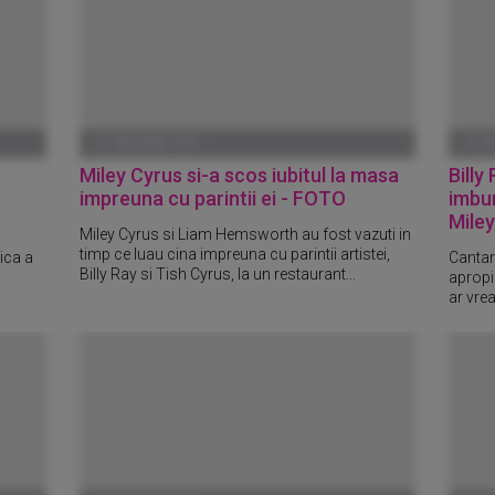
01 IANUARIE 1970
01 I
Miley Cyrus si-a scos iubitul la masa
Billy
impreuna cu parintii ei - FOTO
imbun
Miley
Miley Cyrus si Liam Hemsworth au fost vazuti in
timp ce luau cina impreuna cu parintii artistei,
ica a
Cantare
Billy Ray si Tish Cyrus, la un restaurant...
apropia
ar vrea