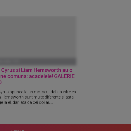
ANUARIE 1970
y Cyrus si Liam Hemsworth au o
une comuna: acadelele! GALERIE
O
Cyrus spunea la un moment dat ca intre ea
m Hemsworth sunt multe diferente si asta
e la el, dar iata ca cei doi au...