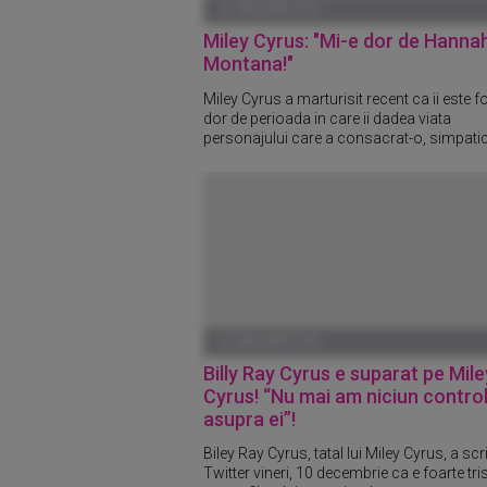
01 IANUARIE 1970
Miley Cyrus: "Mi-e dor de Hanna
Montana!"
Miley Cyrus a marturisit recent ca ii este f
dor de perioada in care ii dadea viata
personajului care a consacrat-o, simpatic
01 IANUARIE 1970
Billy Ray Cyrus e suparat pe Mile
Cyrus! “Nu mai am niciun contro
asupra ei”!
Biley Ray Cyrus, tatal lui Miley Cyrus, a scr
Twitter vineri, 10 decembrie ca e foarte tris