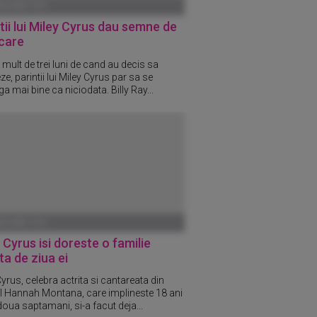
ANUARIE 1970
tii lui Miley Cyrus dau semne de
care
mult de trei luni de cand au decis sa
ze, parintii lui Miley Cyrus par sa se
ga mai bine ca niciodata. Billy Ray...
ANUARIE 1970
 Cyrus isi doreste o familie
ta de ziua ei
yrus, celebra actrita si cantareata din
ul Hannah Montana, care implineste 18 ani
doua saptamani, si-a facut deja...