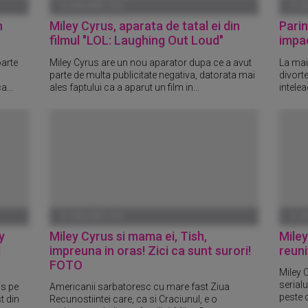
01 IANUARIE 1970
01 I
h
Miley Cyrus, aparata de tatal ei din
Parin
filmul "LOL: Laughing Out Loud"
impa
oarte
Miley Cyrus are un nou aparator dupa ce a avut
La mai 
parte de multa publicitate negativa, datorata mai
divorte
a...
ales faptului ca a aparut un film in...
intelea
01 IANUARIE 1970
01 I
y
Miley Cyrus si mama ei, Tish,
Miley
l
impreuna in oras! Zici ca sunt surori!
reuni
FOTO
Miley C
serial
is pe
Americanii sarbatoresc cu mare fast Ziua
peste 
t din
Recunostiintei care, ca si Craciunul, e o