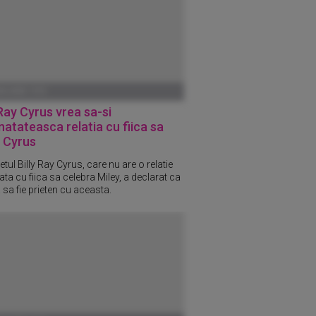
ANUARIE 1970
 Ray Cyrus vrea sa-si
atateasca relatia cu fiica sa
 Cyrus
tul Billy Ray Cyrus, care nu are o relatie
ta cu fiica sa celebra Miley, a declarat ca
 sa fie prieten cu aceasta.