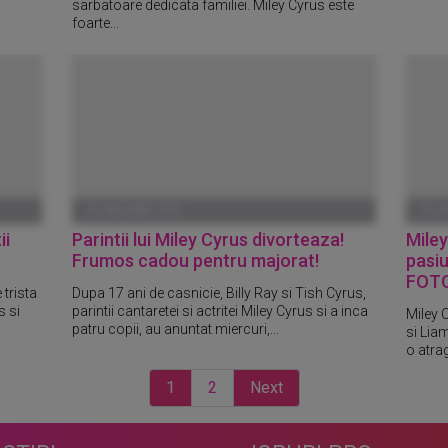
sarbatoare dedicata familiei. Miley Cyrus este
foarte...
01 IANUARIE 1970
01 I
ii
Parintii lui Miley Cyrus divorteaza!
Mile
Frumos cadou pentru majorat!
pasi
FOT
 trista
Dupa 17 ani de casnicie, Billy Ray si Tish Cyrus,
s si
parintii cantaretei si actritei Miley Cyrus si a inca
Miley 
patru copii, au anuntat miercuri,...
si Lia
o atrag
1
2
Next