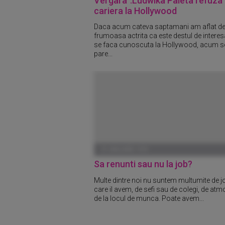
Vergara".Ludwika Paleta refuza
cariera la Hollywood
Daca acum cateva saptamani am aflat de
frumoasa actrita ca este destul de interes
se faca cunoscuta la Hollywood, acum s
pare...
01 IANUARIE 1970
Sa renunti sau nu la job?
Multe dintre noi nu suntem multumite de j
care il avem, de sefi sau de colegi, de at
de la locul de munca. Poate avem...