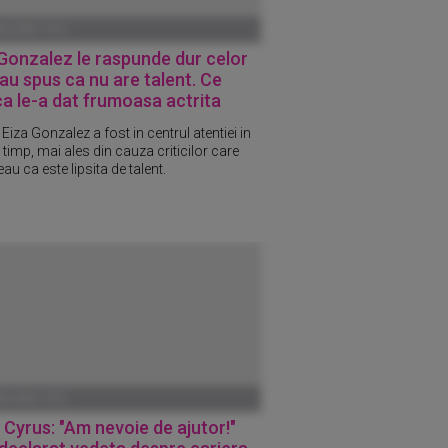
ANUARIE 1970
Gonzalez le raspunde dur celor
au spus ca nu are talent. Ce
ca le-a dat frumoasa actrita
 Eiza Gonzalez a fost in centrul atentiei in
 timp, mai ales din cauza criticilor care
au ca este lipsita de talent.
ANUARIE 1970
 Cyrus: "Am nevoie de ajutor!"