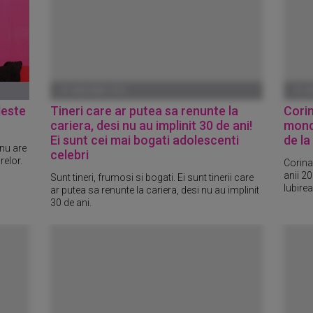
01 IANUARIE 1970
01 I
deste
Tineri care ar putea sa renunte la
Corin
cariera, desi nu au implinit 30 de ani!
mond
Ei sunt cei mai bogati adolescenti
de la
 nu are
celebri
relor.
Corina
anii 2
Sunt tineri, frumosi si bogati. Ei sunt tinerii care
Iubirea
ar putea sa renunte la cariera, desi nu au implinit
30 de ani.