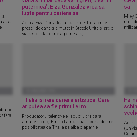
 o
viata si chiar daca va fi greu, o sa fiu
Ce a 
puternica". Eiza Gonzalez vrea sa
sa
lupte pentru cariera sa
 la
Miley 
ata sa
mult d
Actrita Eiza Gonzales a fost in centrul atentiei
e
milioan
presei, de cand s-a mutat in Statele Unite si are o
viata sociala foarte aglomerata,...
01 IANUARIE 1970
01 I
Thalia isi reia cariera artistica. Care
Fern
ar putea sa fie primul ei rol
schim
obul pe
veche
mosfera
Producatorul telenovelei laquo; Libre para
amarte raquo;, Emilio Larrosa, ia in considerare
Acum c
posibilitatea ca Thalia sa aiba o aparitie...
(Univi
Colung