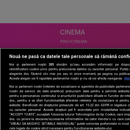
CINEMA
PRO•CINEMA
Nouă ne pasă ca datele tale personale să rămână confi
DIVERTISMENT
Noi și partenerii noștri
201
stocăm și/sau accesăm informații pe dispozi
PRO•TV
identificatorii cookie unici pentru prelucrarea datelor cu caracter personal. Puteț
alegerile dvs. făcând clic mai jos sau în orice moment, pe pagina cu politica 
Romanii au talent
Aceste alegeri vor fi raportate partenerilor noștri și nu vă vor afecta navigarea.
Mai
Vocea Romaniei
Noi si partenerii nostri (retelele de socializare si agentiile de publicitate partener
Las Fierbinti
nostri de servicii de date analitice) prelucram date pentru a permite website-
La Maruta
pentru a personaliza continutul si anunturile publicitare afisate in functie de inte
dvs., pentru a va oferi functionalitati aferente retelelor de socializare si pentru
Apropo TV
website. Beneficiati de drepturile prevazute de art. 15-22 din GDPR in legatura c
cu caracter personal. Aceste drepturi pot fi exercitate prin modalitatea indica
“ACCEPT TOATE”, acceptati folosirea tuturor Tehnologiilor de tip Cookie, care impl
dvs. cu privire la stocarea/accesarea informatiilor de catre Vendor-ii cu care col
“VREAU SA MODIFIC SETARILE INDIVIDUAL” puteti schimba preferintele in mod i
cele legate de cookie strict necesare pentru functionarea website-ului.