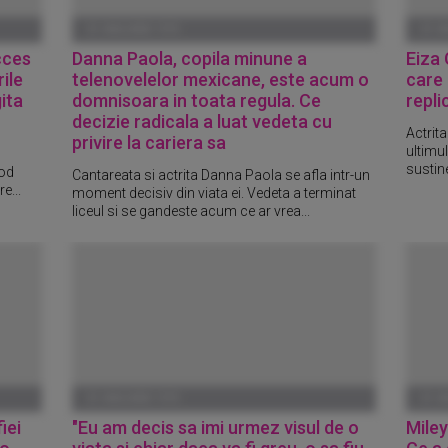
01 IANUARIE 1970
01 I
cces
Danna Paola, copila minune a
Eiza 
ile
telenovelelor mexicane, este acum o
care 
ita
domnisoara in toata regula. Ce
repli
decizie radicala a luat vedeta cu
Actrita
privire la cariera sa
ultimul
sustine
mod
Cantareata si actrita Danna Paola se afla intr-un
e...
moment decisiv din viata ei. Vedeta a terminat
liceul si se gandeste acum ce ar vrea...
01 IANUARIE 1970
01 I
iei
"Eu am decis sa imi urmez visul de o
Miley