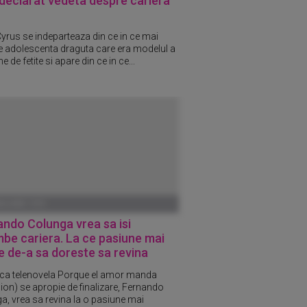
declarat vedeta despre cariera
Cyrus se indeparteaza din ce in ce mai
e adolescenta draguta care era modelul a
e de fetite si apare din ce in ce...
ANUARIE 1970
ando
Colunga
vrea sa isi
be cariera. La ce pasiune mai
 de-a sa doreste sa revina
a telenovela Porque el amor manda
sion) se apropie de finalizare, Fernando
a, vrea sa revina la o pasiune mai