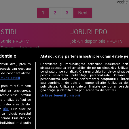
veche,.
1
2
3
Next
STIRI
JOBURI PRO
Stirile PRO•TV
Job-uri disponibile PRO•TV
Romania, te iubesc!
dențiale
Atât noi, cât și partenerii noștri prelucrăm datele pen
LIFESTYLE
tivul dvs., precum
Dezvoltarea și îmbunătățirea serviciilor. Măsurarea per
TEHNOLOGIE
Doctor de Bine
și/sau accesarea informațiilor de pe un dispozitiv. Utilizare
i accepta sau gestiona
conținutului personalizat. Crearea profilurilor de conținut per
de confidențialitate.
I Like IT
Acasă
pentru selectarea publicității personalizate. Crearea p
 multe detalii
personalizată. Măsurarea performanței conținutului. Înțeleg
Acasă Gold
sau combinații de date din surse diferite. Utilizarea de 
e, precum si furnizorii
publicitatea. Utilizarea datelor limitate pentru a selec
Perfecte
geolocație și identificarea prin scanarea dispozitivului.
ului sa functioneze,
SPORT
DeBarbati
resele si/sau profilul
Listă parteneri (furnizori)
 a analiza traficul pe
Foodstory
Sport.ro
u prelucrarea datelor
PRO•ARENA
aici
ta
. Prin click pe
ica inclusiv acceptul
aboram. Prin click pe
ECONOMIC
ndividual, mai putin