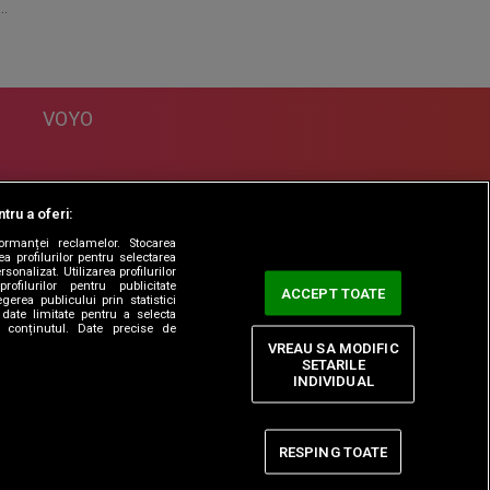
..
VOYO
DESPRE
tru a oferi:
Politica Confidentialitate
formanței reclamelor. Stocarea
Contact
a profilurilor pentru selectarea
sonalizat. Utilizarea profilurilor
rofilurilor pentru publicitate
ACCEPT TOATE
erea publicului prin statistici
date limitate pentru a selecta
ta conținutul. Date precise de
VREAU SA MODIFIC
SETARILE
INDIVIDUAL
RESPING TOATE