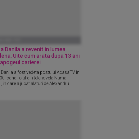
ANUARIE 1970
a Danila a revenit in lumea
ena. Uite cum arata dupa 13 ani
 apogeul carierei
 Danila a fost vedeta postului AcasaTV in
000, cand rolul din telenovela Numai
 , in care a jucat alaturi de Alexandru...