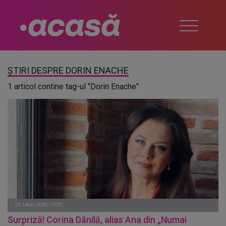
ȘTIRI DESPRE DORIN ENACHE
1 articol contine tag-ul "Dorin Enache"
01 IANUARIE 1970
Surpriză! Corina Dănilă, alias Ana din „Numai