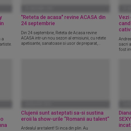
01 IANUARIE 1970
01 I
y
"Reteta de acasa" revine ACASA din
Vezi 
in
24 septembrie
cand 
cativ
Din 24 septembrie, Reteta de Acasa revine
ACASA intr-un nou sezon al emisiunii, cu retete
 a
Andree
apetisante, sanatoase si usor de preparat,...
rtiste.
sacri a
fost in
24 AUGUST 2012
16 A
Clujenii sunt asteptati sa-si sustina
Dian
-o
eroii la show-urile “Romanii au talent”
SEXY 
amna
incat
Ardealul are talent! Si inca din plin. Au