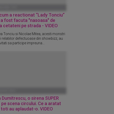
ANUARIE 1970
cum a reactionat “Lady Tonciu”
a fost facuta "nasoasa" de
a cetateni pe strada - VIDEO
a Tonciu si Nicolae Mitea, acesti monstri
i relatiilor defectuoase din showbizz, au
vitati sa participe impreuna...
UGUST 2012
a Dumitrescu, o sirena SUPER
pe scena circului. Ce a aratat
 toti au aplaudat-o. VIDEO