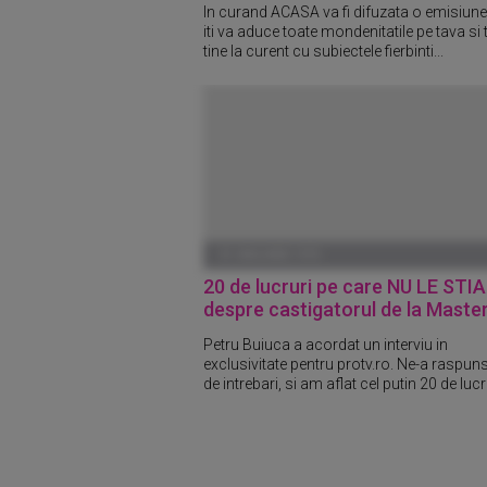
In curand ACASA va fi difuzata o emisiune
iti va aduce toate mondenitatile pe tava si 
tine la curent cu subiectele fierbinti...
01 IANUARIE 1970
20 de lucruri pe care NU LE STIA
despre castigatorul de la Maste
Petru Buiuca a acordat un interviu in
exclusivitate pentru protv.ro. Ne-a raspuns
de intrebari, si am aflat cel putin 20 de lucru