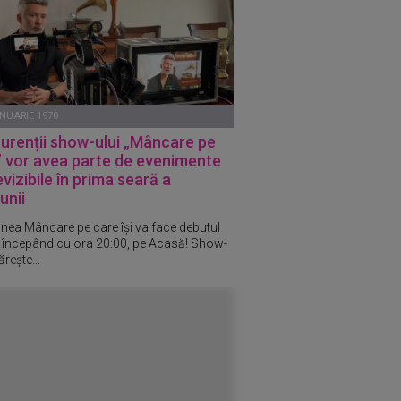
ANUARIE 1970
urenții show-ului „Mâncare pe
” vor avea parte de evenimente
vizibile în prima seară a
unii
nea Mâncare pe care își va face debutul
, începând cu ora 20:00, pe Acasă! Show-
rește...