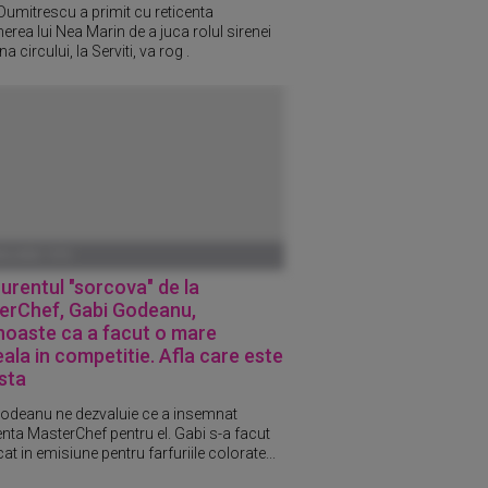
Dumitrescu a primit cu reticenta
erea lui Nea Marin de a juca rolul sirenei
a circului, la Serviti, va rog .
ANUARIE 1970
rentul "sorcova" de la
erChef, Gabi Godeanu,
noaste ca a facut o mare
ala in competitie. Afla care este
sta
odeanu ne dezvaluie ce a insemnat
enta MasterChef pentru el. Gabi s-a facut
t in emisiune pentru farfuriile colorate...