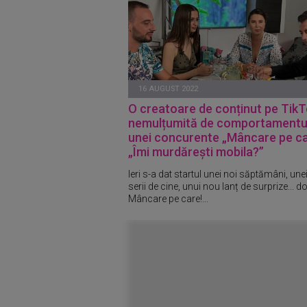
16 AUGUST 2022
O creatoare de conținut pe TikT
nemulțumită de comportamentu
unei concurente „Mâncare pe ca
„Îmi murdărești mobila?”
Ieri s-a dat startul unei noi săptămâni, une
serii de cine, unui nou lanț de surprize... do
Mâncare pe care!...