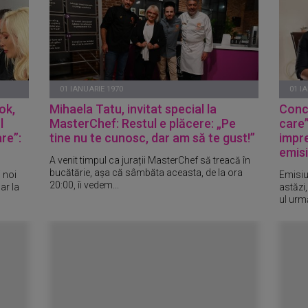
01 IANUARIE 1970
01 I
ok,
Mihaela Tatu, invitat special la
Conc
l
MasterChef: Restul e plăcere: „Pe
care
re”:
tine nu te cunosc, dar am să te gust!”
impre
emisi
A venit timpul ca jurații MasterChef să treacă în
bucătărie, așa că sâmbăta aceasta, de la ora
i noi
Emisiu
20:00, îi vedem...
ar la
astăzi
ul urmă