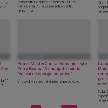
demonstrat-o sutele de oameni care au
 care
Diana 
participat la Cluj la preselectiile pentru
te va
propun
emisiunea...
pe scen
01 IANUARIE 1970
01 I
I
Primul MasterChef al Romaniei este
Concu
rChef
Petru Buiuca: A castigat in ciuda
Mast
"valului de energie negativa"
recu
grese
 la 20
Show-ul MasterChef e integral pe voyo.ro.
acea
ri...
Gabi G
experi
remarca