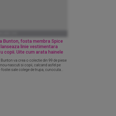
ANUARIE 1970
 Bunton, fosta membra Spice
, lanseaza linie vestimentara
u copii. Uite cum arata hainele
unton va crea o colectie din 99 de piese
 nou-nascuti si copii, calcand asfel pe
 fostei sale colege de trupa, cunocuta...