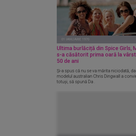
01 IANUARIE 1970
Ultima burlăciță din Spice Girls, 
s-a căsătorit prima oară la vârs
50 de ani
Și-a spus că nu se va mărita niciodată, da
modelul australian Chris Dingwall a convi
totuși, să spună Da .