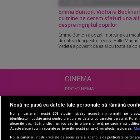
01 IANUARIE 1970
Emma Bunton: Victoria Beckham
cu mine ne cerem sfaturi una alt
despre ingrijitul copiilor
Emma Bunton a pozat impreuna cu micutu
de cateva luni pentru revista Hallo Magasin
Vedeta a povestit ca ea si cu fosta sa cole
CINEMA
PRO•CINEMA
Nouă ne pasă ca datele tale personale să rămână confi
DIVERTISMENT
Noi și partenerii noștri
201
stocăm și/sau accesăm informații pe dispozi
PRO•TV
identificatorii cookie unici pentru prelucrarea datelor cu caracter personal. Puteț
alegerile dvs. făcând clic mai jos sau în orice moment, pe pagina cu politica 
Romanii au talent
Aceste alegeri vor fi raportate partenerilor noștri și nu vă vor afecta navigarea.
Mai
Vocea Romaniei
Noi si partenerii nostri (retelele de socializare si agentiile de publicitate partener
Las Fierbinti