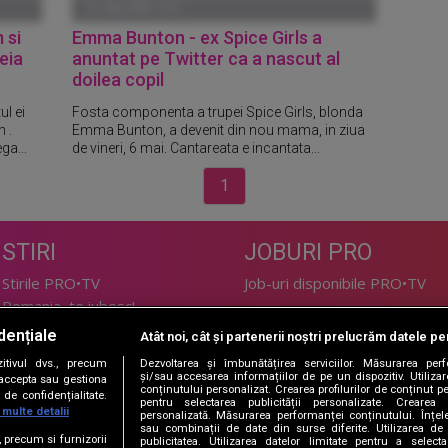
01 IANUARIE 1970
 si
Emma Bunton - ex Spice Girls a
eia
anuntat pe Twitter ca a nascut al
doilea copil
l ei
Fosta componenta a trupei Spice Girls, blonda
 .
Emma Bunton, a devenit din nou mama, in ziua
ga...
de vineri, 6 mai. Cantareata e incantata...
1
STIRI
JOBURI PRO
Stirile PRO•TV
Job-uri disponibile PRO•TV
Romania, te iubesc!
dențiale
Atât noi, cât și partenerii noștri prelucrăm datele pen
LIFESTYLE
tivul dvs., precum
Dezvoltarea și îmbunătățirea serviciilor. Măsurarea per
TEHNOLOGIE
Doctor de Bine
și/sau accesarea informațiilor de pe un dispozitiv. Utilizare
i accepta sau gestiona
conținutului personalizat. Crearea profilurilor de conținut per
de confidențialitate.
I Like IT
Acasă
pentru selectarea publicității personalizate. Crearea p
 multe detalii
personalizată. Măsurarea performanței conținutului. Înțeleg
Acasă Gold
sau combinații de date din surse diferite. Utilizarea de 
e, precum si furnizorii
publicitatea. Utilizarea datelor limitate pentru a selec
Perfecte