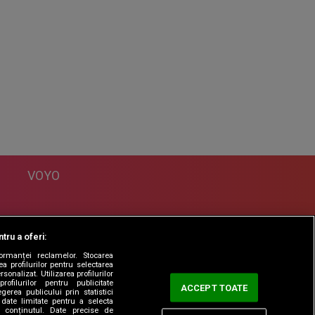
VOYO
DESPRE
tru a oferi:
Politica Confidentialitate
formanței reclamelor. Stocarea
Contact
a profilurilor pentru selectarea
sonalizat. Utilizarea profilurilor
rofilurilor pentru publicitate
ACCEPT TOATE
erea publicului prin statistici
date limitate pentru a selecta
ta conținutul. Date precise de