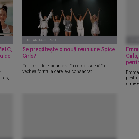
01 IANUARIE 1970
01 I
Mel C,
Se pregătește o nouă reuniune Spice
Emma
ta de
Girls?
Girls
pentr
Cele cinci fete picante se întorc pe scenă în
vechea formula care le-a consacrat.
r
Emma B
ns-o,
pentru
urmele