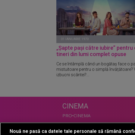
01 IANUARIE 1970
„Șapte pași către iubire” pentru 
tineri din lumi complet opuse
Ce se întâmplă când un bogătaș face o p
mistuitoare pentru o simplă învățătoare? 
izbucni scântei?...
CINEMA
PRO•CINEMA
Nouă ne pasă ca datele tale personale să rămână confi