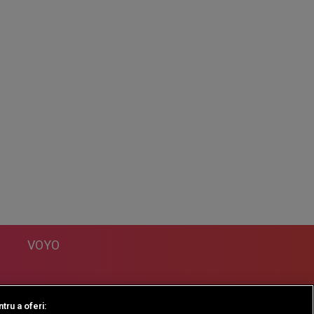
VOYO
DESPRE
tru a oferi: