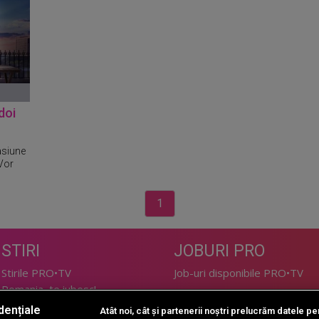
doi
asiune
Vor
1
STIRI
JOBURI PRO
Stirile PRO•TV
Job-uri disponibile PRO•TV
Romania, te iubesc!
dențiale
Atât noi, cât și partenerii noștri prelucrăm datele pen