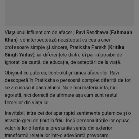
Viața unui influent om de afaceri, Ravi Randhawa (
Fahmaan
Khan
), se intersectează neașteptat cu cea a unei
profesoare simple și sincere, Pratiksha Parekh (
Kritika
Singh Yadav
), iar diferențele dintre ei par imposibil de
ignorat: de castă, de educație, de așteptări de la viață.
Obișnuit cu puterea, controlul și lumea afacerilor, Ravi
descoperă în Pratiksha o persoană complet diferită de tot
ce a cunoscut până atunci. Nu e nici materialistă, nici
egoistă, nici dornică de afirmare așa cum sunt restul
femeilor din viața lui.
Inevitabil, între cei doi apar rapid sentimente puternice și o
atracție greu de ținut în frâu. Însă personalitățile lor opuse,
valorile lor diferite și presiunile venite din exterior
transformă relația lor într-o adevărată provocare.