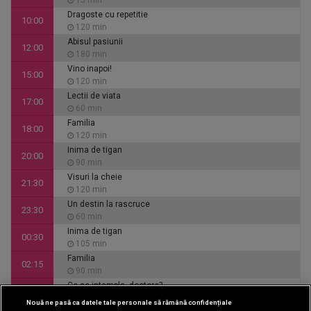
15 min
Dragoste cu repetitie
10:00
120 min
Abisul pasiunii
12:00
180 min
Vino inapoi!
15:00
120 min
Lectii de viata
17:00
60 min
Familia
18:00
120 min
Inima de tigan
20:00
90 min
Visuri la cheie
21:30
120 min
Un destin la rascruce
23:30
60 min
Inima de tigan
00:30
105 min
Familia
02:15
90 min
Ce se intampla, doctore?
03:45
30 min
Nouă ne pasă ca datele tale personale să rămână confidențiale