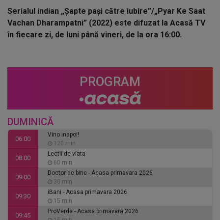
Serialul indian „Șapte pași către iubire”/„Pyar Ke Saat
Vachan Dharampatni” (2022) este difuzat la Acasă TV
în fiecare zi, de luni până vineri, de la ora 16:00.
PROGRAM
DUMINICĂ
Vino inapoi!
06:00
120 min
Lectii de viata
08:00
60 min
Doctor de bine - Acasa primavara 2026
09:00
30 min
iBani - Acasa primavara 2026
09:30
15 min
ProVerde - Acasa primavara 2026
09:45