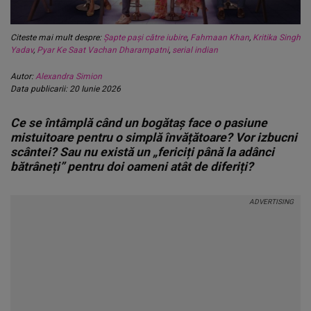
Citeste mai mult despre:
Șapte pași către iubire
,
Fahmaan Khan
,
Kritika Singh
Yadav
,
Pyar Ke Saat Vachan Dharampatni
,
serial indian
Autor:
Alexandra Simion
Data publicarii: 20 Iunie 2026
Ce se întâmplă când un bogătaș face o pasiune
mistuitoare pentru o simplă învățătoare? Vor izbucni
scântei? Sau nu există un „fericiți până la adânci
bătrâneți” pentru doi oameni atât de diferiți?