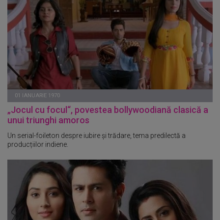
01 IANUARIE 1970
„Jocul cu focul“, povestea bollywoodiană clasică a
unui triunghi amoros
Un serial-foileton despre iubire și trădare, tema predilectă a
producțiilor indiene.