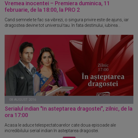
Vremea inocentei – Premiera duminica, 11
februarie, de la 18:00, la PRO 2
Cand semnele te fac sa vibrezi, o singura privire este de ajuns, iar
dragostea devine tot universul tau. In fata destinului, iubirea...
08 AUGUST 2016
Serialul indian "In asteptarea dragostei", zilnic, de la
ora 17:00
Acasa le aduce telespectatoarelor cate doua episoade ale
incredibilului serial indian In asteptarea dragostei.