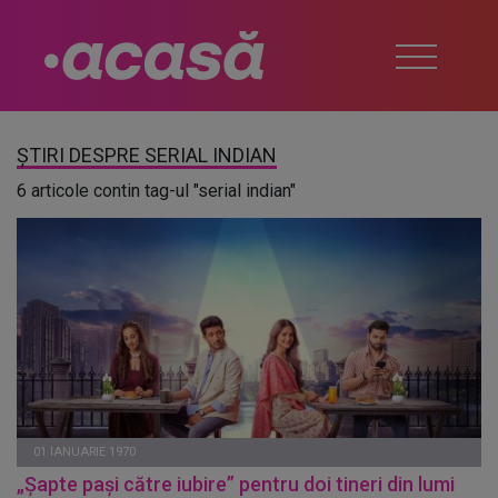
ȘTIRI DESPRE SERIAL INDIAN
6 articole contin tag-ul "serial indian"
01 IANUARIE 1970
„Șapte pași către iubire” pentru doi tineri din lumi