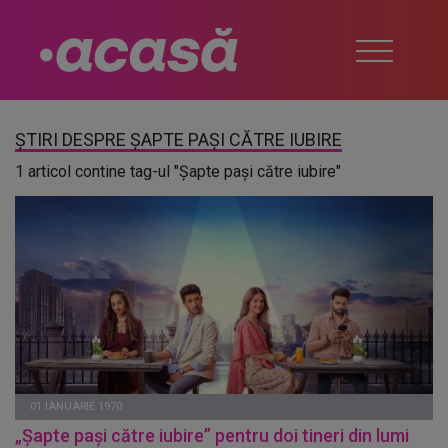
ȘTIRI DESPRE ȘAPTE PAȘI CĂTRE IUBIRE
1 articol contine tag-ul "Șapte pași către iubire"
01 IANUARIE 1970
„Șapte pași către iubire” pentru doi tineri din lumi