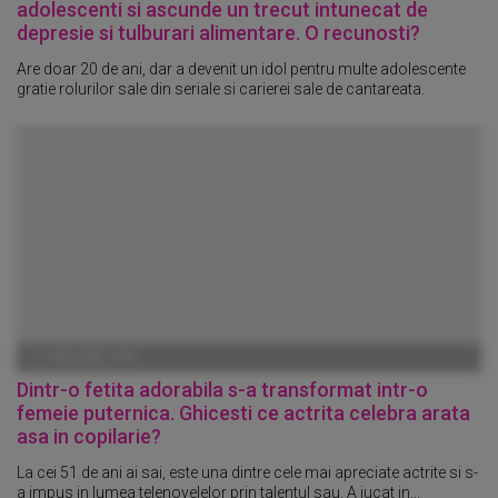
adolescenti si ascunde un trecut intunecat de
depresie si tulburari alimentare. O recunosti?
Are doar 20 de ani, dar a devenit un idol pentru multe adolescente
gratie rolurilor sale din seriale si carierei sale de cantareata.
01 IANUARIE 1970
Dintr-o fetita adorabila s-a transformat intr-o
femeie puternica. Ghicesti ce actrita celebra arata
asa in copilarie?
La cei 51 de ani ai sai, este una dintre cele mai apreciate actrite si s-
a impus in lumea telenovelelor prin talentul sau. A jucat in...