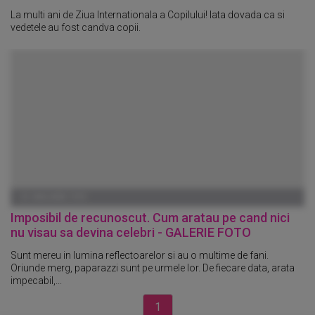
La multi ani de Ziua Internationala a Copilului! Iata dovada ca si
vedetele au fost candva copii.
01 IANUARIE 1970
Imposibil de recunoscut. Cum aratau pe cand nici
nu visau sa devina celebri - GALERIE FOTO
Sunt mereu in lumina reflectoarelor si au o multime de fani.
Oriunde merg, paparazzi sunt pe urmele lor. De fiecare data, arata
impecabil,...
1