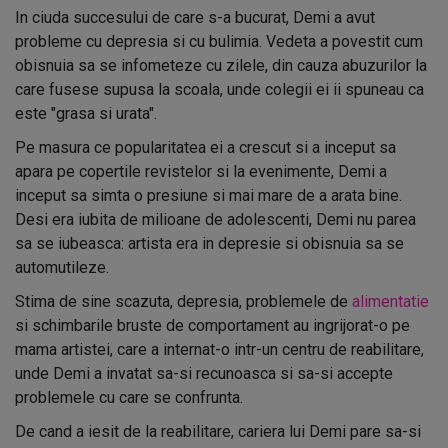
In ciuda succesului de care s-a bucurat, Demi a avut
probleme cu depresia si cu bulimia. Vedeta a povestit cum
obisnuia sa se infometeze cu zilele, din cauza abuzurilor la
care fusese supusa la scoala, unde colegii ei ii spuneau ca
este "grasa si urata".
Pe masura ce popularitatea ei a crescut si a inceput sa
apara pe copertile revistelor si la evenimente, Demi a
inceput sa simta o presiune si mai mare de a arata bine.
Desi era iubita de milioane de adolescenti, Demi nu parea
sa se iubeasca: artista era in depresie si obisnuia sa se
automutileze.
Stima de sine scazuta, depresia, problemele de
alimentatie
si schimbarile bruste de comportament au ingrijorat-o pe
mama artistei, care a internat-o intr-un centru de reabilitare,
unde Demi a invatat sa-si recunoasca si sa-si accepte
problemele cu care se confrunta.
De cand a iesit de la reabilitare, cariera lui Demi pare sa-si