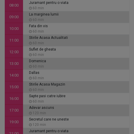
Juramant pentru o viata
08:00
60 min
La marginea lumii
09:00
60 min
Fata din vis
10:00
60 min
Stirile Acasa Actualitati
11:00
60 min
Suflet de gheata
12:00
60 min
Domenica
13:00
60 min
Dallas
14:00
60 min
Stirile Acasa Magazin
15:00
60 min
Sapte pasi catre iubire
16:00
60 min
Adevar ascuns
17:00
120 min
Secretul care ne uneste
19:00
120 min
Juramant pentru o viata
21:00